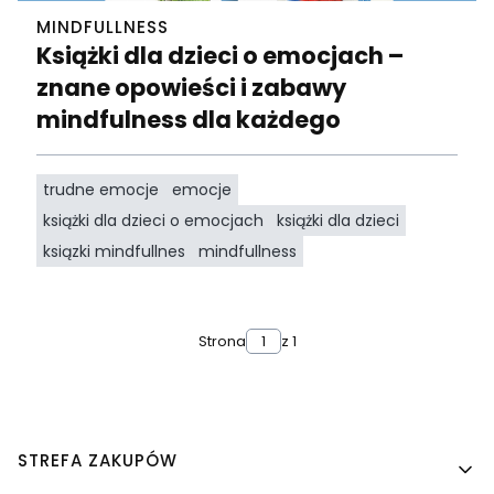
MINDFULLNESS
Książki dla dzieci o emocjach –
znane opowieści i zabawy
mindfulness dla każdego
trudne emocje
emocje
książki dla dzieci o emocjach
książki dla dzieci
ksiązki mindfullnes
mindfullness
Strona
z 1
Linki w stopce
STREFA ZAKUPÓW