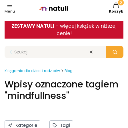
Produkt
Menu
Koszyk
ZESTAWY NATULI
– więcej książek w niższej
cenie!
Zamknij wyszukiwarkę
Wyczyść
Szukaj
Księgarnia dla dzieci i rodziców
Blog
Wpisy oznaczone tagiem
"mindfullness"
Kategorie
Tagi