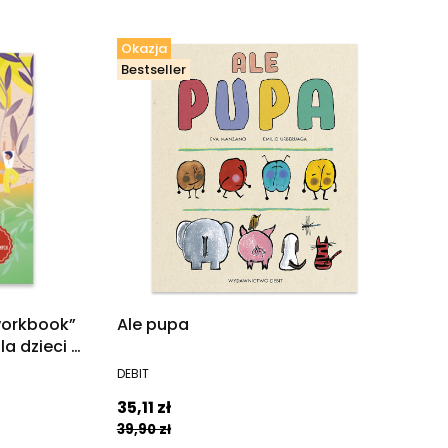
Okazja
Bestseller
workbook”
Ale pupa
la dzieci w
PRODUCENT
DEBIT
Cena promocyjna
35,11 zł
39,90 zł