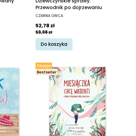
rowany
Dziewczyńskie sprawy.
Przewodnik po dojrzewaniu
PRODUCENT
CZARNA OWCA
Cena promocyjna
52,78 zł
59,98 zł
Do koszyka
Okazja
Bestseller