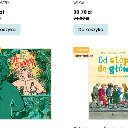
ENT
PRODUCENT
OSTRY
WILGA
promocyjna
Cena promocyjna
zł
30,78 zł
ł
34,98 zł
koszyka
Do koszyka
Okazja
Bestseller