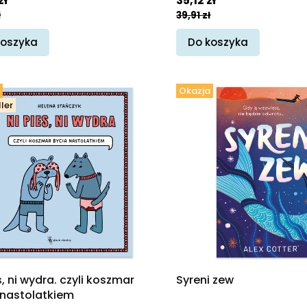
zł
35,12 zł
ł
39,91 zł
koszyka
Do koszyka
Okazja
ler
s, ni wydra. czyli koszmar
Syreni zew
 nastolatkiem