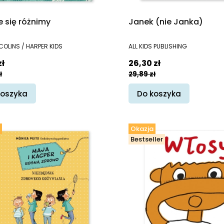
e się różnimy
Janek (nie Janka)
ENT
PRODUCENT
COLINS / HARPER KIDS
ALL KIDS PUBLISHING
promocyjna
Cena promocyjna
zł
26,30 zł
ł
29,89 zł
koszyka
Do koszyka
Okazja
Bestseller