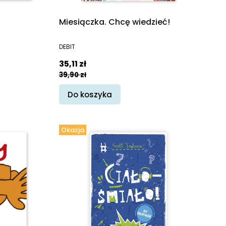
Miesiączka. Chcę wiedzieć!
PRODUCENT
DEBIT
Cena promocyjna
35,11 zł
39,90 zł
Do koszyka
Okazja