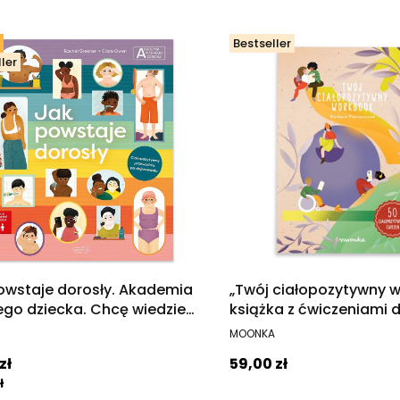
Bestseller
ler
owstaje dorosły. Akademia
„Twój ciałopozytywny 
go dziecka. Chcę wiedzieć
książka z ćwiczeniami d
j
wieku 8-12 lat
ENT
PRODUCENT
MOONKA
promocyjna
Cena
zł
59,00 zł
ł