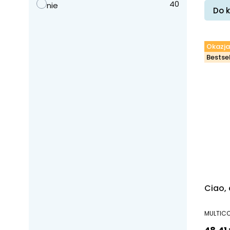
40
nie
Do 
Okazja
Bestsel
Ciao, 
PRODUC
MULTIC
Cena 