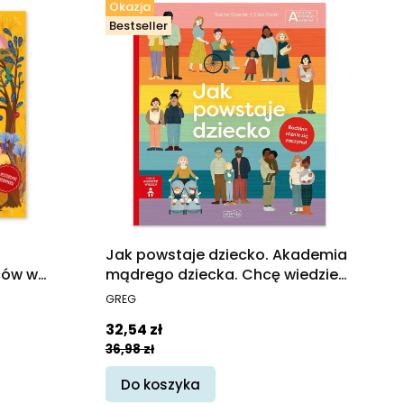
Okazja
Bestseller
Jak powstaje dziecko. Akademia
ców w
mądrego dziecka. Chcę wiedzieć
więcej
PRODUCENT
GREG
Cena promocyjna
32,54 zł
36,98 zł
Do koszyka