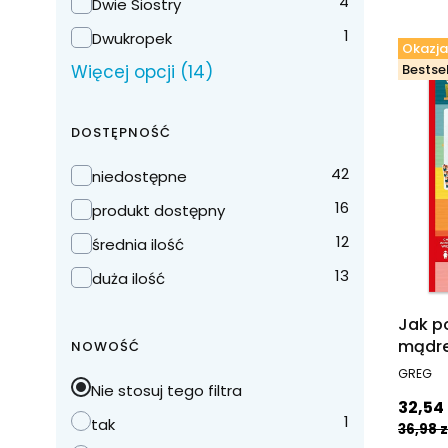
4
Dwie Siostry
1
Dwukropek
Okazja
Więcej opcji (14)
Bestsel
DOSTĘPNOŚĆ
Dostępność
42
niedostępne
16
produkt dostępny
12
średnia ilość
13
duża ilość
Jak p
mądre
NOWOŚĆ
więce
PRODUC
GREG
Nie stosuj tego filtra
Cena 
32,54 
1
tak
36,98 z