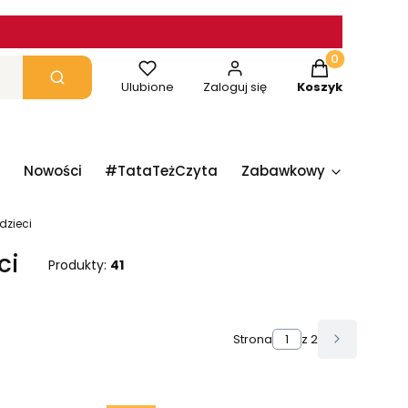
Produkty w ko
yczyść
Szukaj
Ulubione
Zaloguj się
Koszyk
Nowości
#TataTeżCzyta
Zabawkowy
Papie
 dzieci
ci
Produkty:
41
Strona
z 2
Następne