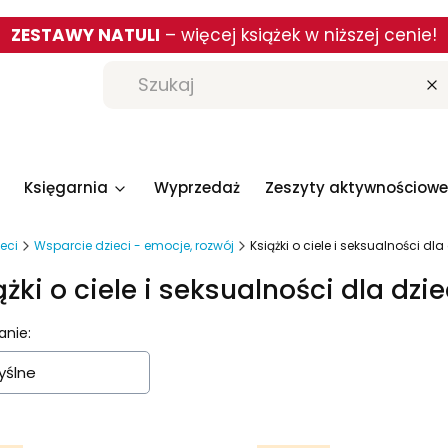
ZESTAWY NATULI
– więcej książek w niższej cenie!
W
Księgarnia
Wyprzedaż
Zeszyty aktywnościowe
ieci
Wsparcie dzieci - emocje, rozwój
Książki o ciele i seksualności dla
ążki o ciele i seksualności dla dzie
a produktów
anie:
ślne