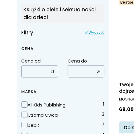
Bestsel
Książki o ciele i seksualności
dla dzieci
Filtry
Wyczyść
CENA
Cena od
Cena do
zł
zł
Twoje
dojrz
MARKA
wieku 
PRODUC
MOONK
Marka
1
All Kids Publishing
Cena
69,00 
3
Czarna Owca
7
Debit
Do 