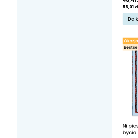
48,41 
55,01 z
Do 
Okazja
Bestsel
Ni pie
bycia