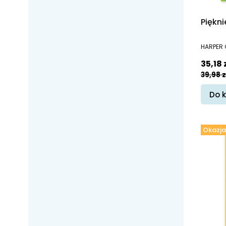
Piękni
PRODUC
HARPER 
Cena 
35,18 
39,98 z
Do 
Okazja