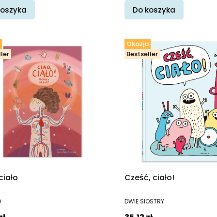
koszyka
Do koszyka
Okazja
ler
Bestseller
ciało
Cześć, ciało!
ENT
PRODUCENT
O
DWIE SIOSTRY
promocyjna
Cena promocyjna