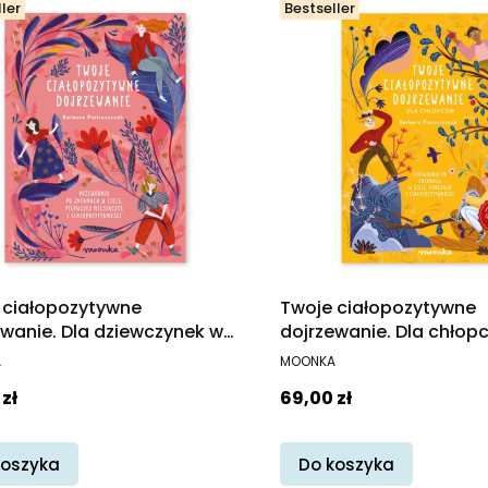
ler
Bestseller
 ciałopozytywne
Twoje ciałopozytywne
ewanie. Dla dziewczynek w
dojrzewanie. Dla chłop
8-12 lat
wieku 8-12 lat
ENT
PRODUCENT
A
MOONKA
Cena
zł
69,00 zł
koszyka
Do koszyka