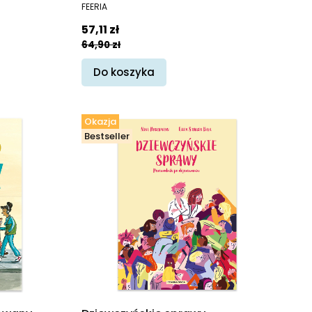
PRODUCENT
FEERIA
Cena promocyjna
57,11 zł
64,90 zł
Do koszyka
Okazja
Bestseller