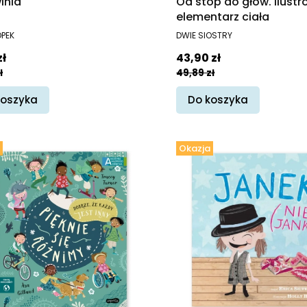
inia
Od stóp do głów. Ilust
elementarz ciała
ENT
PRODUCENT
PEK
DWIE SIOSTRY
promocyjna
Cena promocyjna
zł
43,90 zł
ł
49,89 zł
koszyka
Do koszyka
Okazja