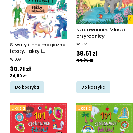
Na sawannie. Młodzi
przyrodnicy
PRODUCENT
Stwory i inne magiczne
WILGA
istoty. Fakty i
Cena promocyjna
39,51 zł
ciekawostki.
PRODUCENT
WILGA
44,90 zł
Książkożercy. Moje
Cena promocyjna
30,71 zł
pierwsze ABC
34,90 zł
Do koszyka
Do koszyka
Okazja
Okazja