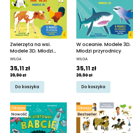
Zwierzęta na wsi.
W oceanie. Modele 3D.
Modele 3D. Młodzi
Młodzi przyrodnicy
przyrodnicy
PRODUCENT
PRODUCENT
WILGA
WILGA
Cena promocyjna
Cena promocyjna
35,11 zł
35,11 zł
39,90 zł
39,90 zł
Do koszyka
Do koszyka
Okazja
Okazja
Nowość
Bestseller