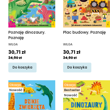
Poznaję dinozaury.
Plac budowy. Poznaję
Poznaję
PRODUCENT
PRODUCENT
WILGA
WILGA
Cena promocyjna
Cena promocyjna
30,71 zł
30,71 zł
34,90 zł
34,90 zł
Do koszyka
Do koszyka
Okazja
Okazja
Nowość
Bestseller
Nowość