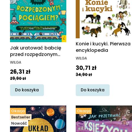
Konie i kucyki. Pierwsza
Jak uratować babcię
encyklopedia
przed rozpędzonym
PRODUCENT
WILGA
pociągiem?
PRODUCENT
WILGA
Cena promocyjna
30,71 zł
Cena promocyjna
26,31 zł
34,90 zł
29,90 zł
Do koszyka
Do koszyka
Okazja
Okazja
Bestseller
Nowość