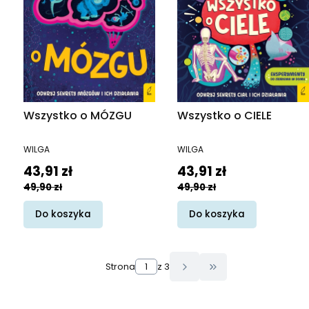
Wszystko o MÓZGU
Wszystko o CIELE
PRODUCENT
PRODUCENT
WILGA
WILGA
Cena promocyjna
Cena promocyjna
43,91 zł
43,91 zł
49,90 zł
49,90 zł
Do koszyka
Do koszyka
Strona
z 3
Przejdź do ostatn