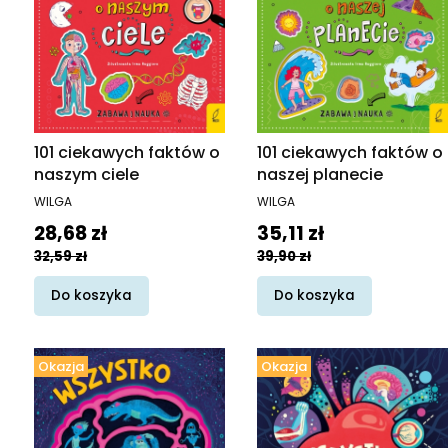
101 ciekawych faktów o
101 ciekawych faktów o
naszym ciele
naszej planecie
PRODUCENT
PRODUCENT
WILGA
WILGA
Cena promocyjna
Cena promocyjna
28,68 zł
35,11 zł
32,59 zł
39,90 zł
Do koszyka
Do koszyka
Okazja
Okazja