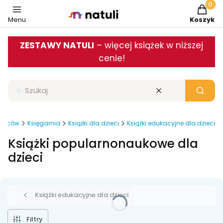
Produkt
Menu
Koszyk
ZESTAWY NATULI
– więcej książek w niższej
cenie!
Zamknij wyszukiwarkę
Wyczyść
Szukaj
odziców
Księgarnia
Książki dla dzieci
Książki edukacyjne dla dzieci
Książki popularnonaukowe dla
dzieci
Książki edukacyjne dla dzieci
Filtry