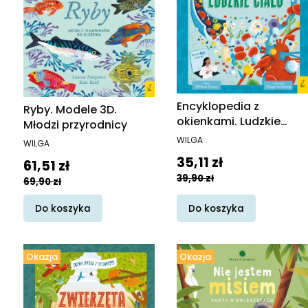
Encyklopedia z
Ryby. Modele 3D.
okienkami. Ludzkie
Młodzi przyrodnicy
ciało. Encyklopedia z
PRODUCENT
PRODUCENT
WILGA
WILGA
okienkami
Cena promocyjna
35,11 zł
Cena promocyjna
61,51 zł
39,90 zł
69,90 zł
Do koszyka
Do koszyka
Okazja
Okazja