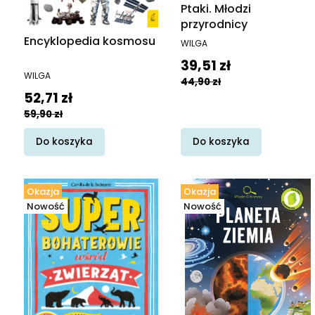
Ptaki. Młodzi
przyrodnicy
PRODUCENT
Encyklopedia kosmosu
WILGA
Cena promocyjna
39,51 zł
PRODUCENT
WILGA
44,90 zł
Cena promocyjna
52,71 zł
59,90 zł
Do koszyka
Do koszyka
Okazja
Okazja
Nowość
Nowość