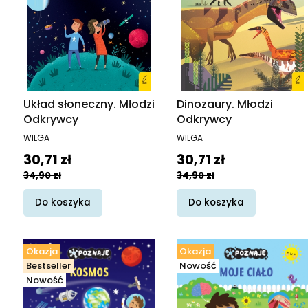
Układ słoneczny. Młodzi
Dinozaury. Młodzi
Odkrywcy
Odkrywcy
PRODUCENT
PRODUCENT
WILGA
WILGA
Cena promocyjna
Cena promocyjna
30,71 zł
30,71 zł
34,90 zł
34,90 zł
Do koszyka
Do koszyka
Okazja
Okazja
Bestseller
Nowość
Nowość