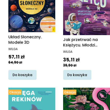
Układ Słoneczny.
Jak przetrwać na
Modele 3D
Księżycu. Młodzi
PRODUCENT
WILGA
Odkrywcy
PRODUCENT
WILGA
Cena promocyjna
57,11 zł
Cena promocyjna
35,11 zł
64,90 zł
39,90 zł
Do koszyka
Do koszyka
Okazja
Okazja