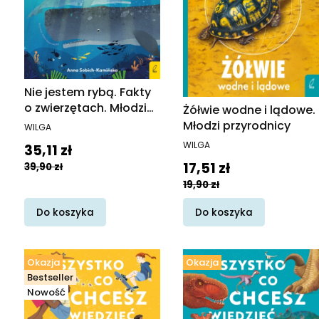
Nie jestem rybą. Fakty
o zwierzętach. Młodzi
Żółwie wodne i lądowe.
przyrodnicy
PRODUCENT
Młodzi przyrodnicy
WILGA
PRODUCENT
WILGA
Cena promocyjna
35,11 zł
Cena promocyjna
17,51 zł
39,90 zł
19,90 zł
Do koszyka
Do koszyka
Okazja
Okazja
Bestseller
Nowość