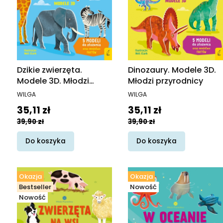
Dzikie zwierzęta.
Dinozaury. Modele 3D.
Modele 3D. Młodzi
Młodzi przyrodnicy
przyrodnicy
PRODUCENT
PRODUCENT
WILGA
WILGA
Cena promocyjna
Cena promocyjna
35,11 zł
35,11 zł
39,90 zł
39,90 zł
Do koszyka
Do koszyka
Okazja
Okazja
Bestseller
Nowość
Nowość