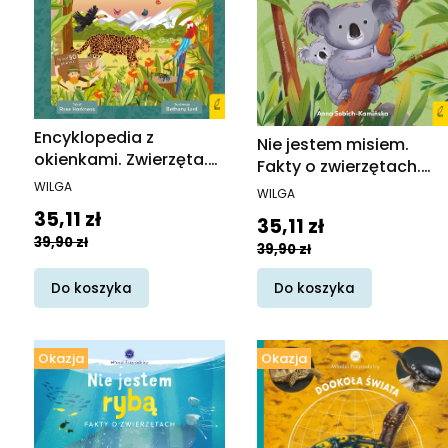
Encyklopedia z
Nie jestem misiem.
okienkami. Zwierzęta.
Fakty o zwierzętach.
Encyklopedia z
PRODUCENT
Młodzi przyrodnicy
PRODUCENT
WILGA
WILGA
okienkami
Cena promocyjna
35,11 zł
Cena promocyjna
35,11 zł
39,90 zł
39,90 zł
Do koszyka
Do koszyka
Okazja
Okazja