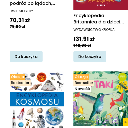
podróż po lądach,
morzach i kulturach
PRODUCENT
DWIE SIOSTRY
Encyklopedia
świata. Nowy
Cena promocyjna
70,31 zł
Britannica dla dzieci.
podręczny format
79,90 zł
Nowe wydanie
PRODUCENT
WYDAWNICTWO KROPKA
Cena promocyjna
131,91 zł
149,90 zł
Do koszyka
Do koszyka
Okazja
Okazja
Bestseller
Bestseller
Nowość