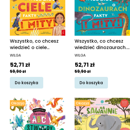
Wszystko, co chcesz
Wszystko, co chcesz
wiedzieć o ciele
wiedzieć dinozaurach.
człowieka. Fakty i Mity
Fakty i mity
PRODUCENT
PRODUCENT
WILGA
WILGA
Cena promocyjna
Cena promocyjna
52,71 zł
52,71 zł
59,90 zł
59,90 zł
Do koszyka
Do koszyka
Okazja
Okazja