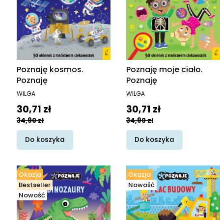
Poznaję kosmos.
Poznaję moje ciało.
Poznaję
Poznaję
PRODUCENT
PRODUCENT
WILGA
WILGA
Cena promocyjna
Cena promocyjna
30,71 zł
30,71 zł
34,90 zł
34,90 zł
Do koszyka
Do koszyka
Okazja
Okazja
Bestseller
Nowość
Nowość