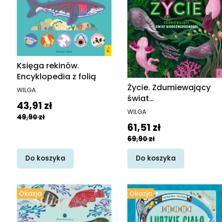
Księga rekinów.
Encyklopedia z folią
Życie. Zdumiewający
PRODUCENT
WILGA
świat
Cena promocyjna
43,91 zł
bioróżnorodności
PRODUCENT
WILGA
49,90 zł
Cena promocyjna
61,51 zł
69,90 zł
Do koszyka
Do koszyka
Okazja
Okazja