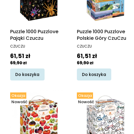
Puzzle 1000 Puzzlove
Puzzle 1000 Puzzlove
Pająki Czuczu
Polskie Góry CzuCzu
PRODUCENT
PRODUCENT
CZUCZU
CZUCZU
Cena promocyjna
Cena promocyjna
61,51 zł
61,51 zł
69,90 zł
69,90 zł
Do koszyka
Do koszyka
Okazja
Okazja
Nowość
Nowość