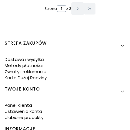
Strona
z 3
Przejdź do ostatn
Linki w stopce
STREFA ZAKUPÓW
Dostawa i wysyłka
Metody płatności
Zwroty i reklamacje
Karta Dużej Rodziny
TWOJE KONTO
Panel klienta
Ustawienia konta
Ulubione produkty
INFORMACJE