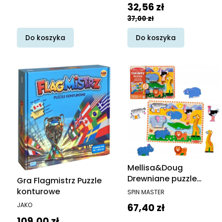
Cena promocyjna
32,56 zł
37,00 zł
Do koszyka
Do koszyka
Mellisa&Doug
Drewniane puzzle
Gra Flagmistrz Puzzle
Zwierzęta Safari
PRODUCENT
konturowe
SPIN MASTER
PRODUCENT
Cena
JAKO
67,40 zł
Cena
109,00 zł