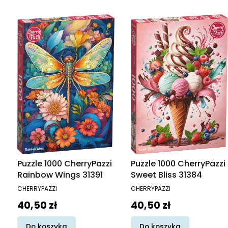
Puzzle 1000 CherryPazzi
Puzzle 1000 CherryPazzi
Rainbow Wings 31391
Sweet Bliss 31384
PRODUCENT
PRODUCENT
CHERRYPAZZI
CHERRYPAZZI
Cena
Cena
40,50 zł
40,50 zł
Do koszyka
Do koszyka