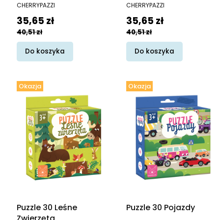
Horizon
PRODUCENT
PRODUCENT
CHERRYPAZZI
CHERRYPAZZI
Cena promocyjna
Cena promocyjna
35,65 zł
35,65 zł
40,51 zł
40,51 zł
Do koszyka
Do koszyka
Okazja
Okazja
Puzzle 30 Leśne
Puzzle 30 Pojazdy
Zwierzęta