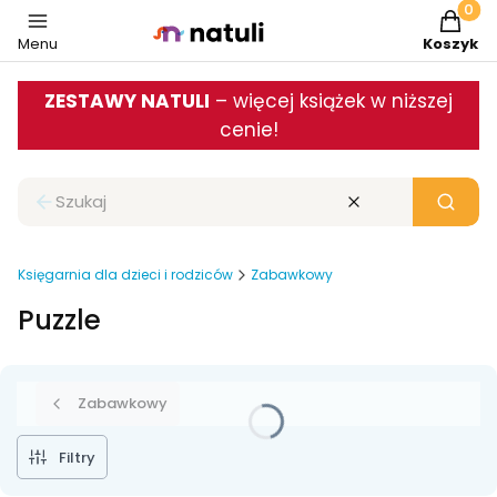
Produkt
Menu
Koszyk
ZESTAWY NATULI
– więcej książek w niższej
cenie!
Zamknij wyszukiwarkę
Wyczyść
Szukaj
Księgarnia dla dzieci i rodziców
Zabawkowy
Puzzle
Zabawkowy
Filtry