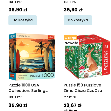
Moon
Jungle
PRODUCENT
PRODUCENT
TREFL PAP
TREFL PAP
Cena
Cena
35,90 zł
35,90 zł
Do koszyka
Do koszyka
Okazja
Nowość
Puzzle 1000 USA
Puzzle 150 Puzzlove
Collection: Surfing
Zima Cisza CzuCzu
Sunset
PRODUCENT
PRODUCENT
TREFL PAP
CZUCZU
Cena
Cena promocyjna
35,90 zł
23,67 zł