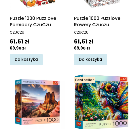
Puzzle 1000 Puzzlove
Puzzle 1000 Puzzlove
Pomidory CzuCzu
Rowery Czuczu
PRODUCENT
PRODUCENT
CZUCZU
CZUCZU
Cena promocyjna
Cena promocyjna
61,51 zł
61,51 zł
69,90 zł
69,90 zł
Do koszyka
Do koszyka
Bestseller