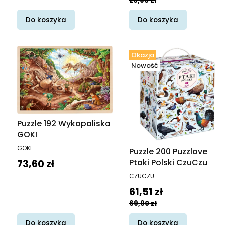
26,90 zł
Do koszyka
Do koszyka
Okazja
Nowość
Puzzle 192 Wykopaliska
GOKI
PRODUCENT
GOKI
Puzzle 200 Puzzlove
Cena
Ptaki Polski CzuCzu
73,60 zł
PRODUCENT
CZUCZU
Cena promocyjna
61,51 zł
69,90 zł
Do koszyka
Do koszyka