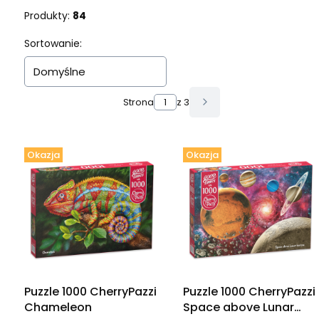
Produkty:
84
Lista produktów
Sortowanie:
Domyślne
Strona
z 3
Następne produkty
Okazja
Okazja
Puzzle 1000 CherryPazzi
Puzzle 1000 CherryPazzi
Chameleon
Space above Lunar