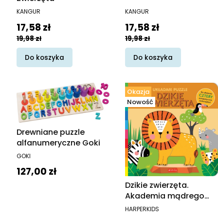
PRODUCENT
PRODUCENT
KANGUR
KANGUR
Cena promocyjna
Cena promocyjna
17,58 zł
17,58 zł
19,98 zł
19,98 zł
Do koszyka
Do koszyka
Okazja
Nowość
Drewniane puzzle
alfanumeryczne Goki
PRODUCENT
GOKI
Cena
127,00 zł
Dzikie zwierzęta.
Akademia mądrego
dziecka. Układam
PRODUCENT
HARPERKIDS
puzzle