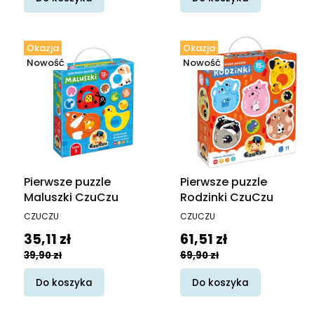
Okazja
Okazja
Nowość
Nowość
Pierwsze puzzle
Pierwsze puzzle
Maluszki CzuCzu
Rodzinki CzuCzu
PRODUCENT
PRODUCENT
CZUCZU
CZUCZU
Cena promocyjna
Cena promocyjna
35,11 zł
61,51 zł
39,90 zł
69,90 zł
Do koszyka
Do koszyka