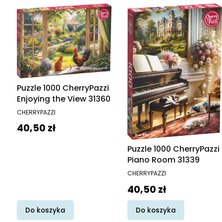
Puzzle 1000 CherryPazzi
Enjoying the View 31360
PRODUCENT
CHERRYPAZZI
Cena
40,50 zł
Puzzle 1000 CherryPazzi
Piano Room 31339
PRODUCENT
CHERRYPAZZI
Cena
40,50 zł
Do koszyka
Do koszyka