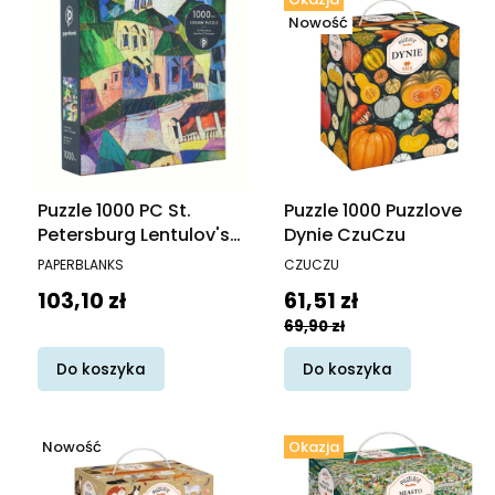
Nowość
Puzzle 1000 PC St.
Puzzle 1000 Puzzlove
Petersburg Lentulov's
Dynie CzuCzu
Cityscapes
PRODUCENT
PRODUCENT
PAPERBLANKS
CZUCZU
Cena
Cena promocyjna
103,10 zł
61,51 zł
69,90 zł
Do koszyka
Do koszyka
Nowość
Okazja