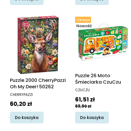
Okazja
Nowość
Puzzle 26 Moto
Puzzle 2000 CherryPazzi
Śmieciarka CzuCzu
Oh My Deer! 50262
PRODUCENT
CZUCZU
PRODUCENT
CHERRYPAZZI
Cena promocyjna
61,51 zł
Cena
60,20 zł
69,90 zł
Do koszyka
Do koszyka