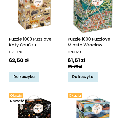
Puzzle 1000 Puzzlove
Puzzle 1000 Puzzlove
Koty CzuCzu
Miasto Wrocław
CzuCzu
PRODUCENT
PRODUCENT
CZUCZU
CZUCZU
Cena
Cena promocyjna
62,50 zł
61,51 zł
69,90 zł
Do koszyka
Do koszyka
Okazja
Okazja
Nowość