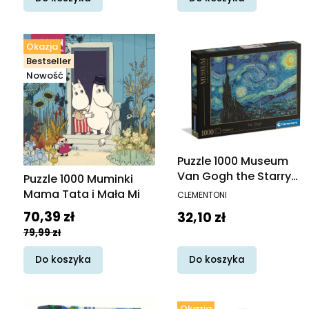
Okazja
Bestseller
Nowość
Puzzle 1000 Museum
Van Gogh the Starry
Puzzle 1000 Muminki
Night 39995
PRODUCENT
Mama Tata i Mała Mi
CLEMENTONI
Cena promocyjna
Cena
70,39 zł
32,10 zł
79,99 zł
Do koszyka
Do koszyka
Okazja