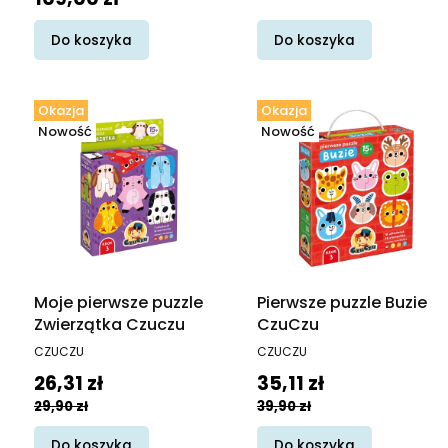
Do koszyka
Do koszyka
Okazja
Okazja
Nowość
Nowość
Moje pierwsze puzzle
Pierwsze puzzle Buzie
Zwierzątka Czuczu
CzuCzu
PRODUCENT
PRODUCENT
CZUCZU
CZUCZU
Cena promocyjna
Cena promocyjna
26,31 zł
35,11 zł
29,90 zł
39,90 zł
Do koszyka
Do koszyka