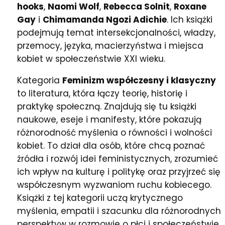
hooks
,
Naomi Wolf
,
Rebecca Solnit
,
Roxane
Gay
i
Chimamanda Ngozi Adichie
. Ich książki
podejmują temat intersekcjonalności, władzy,
przemocy, języka, macierzyństwa i miejsca
kobiet w społeczeństwie XXI wieku.
Kategoria
Feminizm współczesny i klasyczny
to literatura, która łączy teorię, historię i
praktykę społeczną. Znajdują się tu książki
naukowe, eseje i manifesty, które pokazują
różnorodność myślenia o równości i wolności
kobiet. To dział dla osób, które chcą poznać
źródła i rozwój idei feministycznych, zrozumieć
ich wpływ na kulturę i politykę oraz przyjrzeć się
współczesnym wyzwaniom ruchu kobiecego.
Książki z tej kategorii uczą krytycznego
myślenia, empatii i szacunku dla różnorodnych
perspektyw w rozmowie o płci i społeczeństwie.