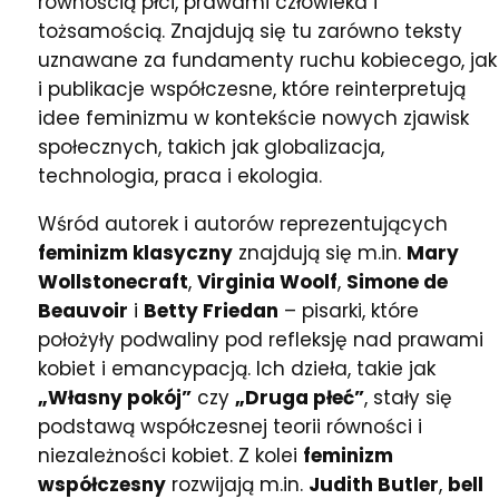
równością płci, prawami człowieka i
tożsamością. Znajdują się tu zarówno teksty
uznawane za fundamenty ruchu kobiecego, jak
i publikacje współczesne, które reinterpretują
idee feminizmu w kontekście nowych zjawisk
społecznych, takich jak globalizacja,
technologia, praca i ekologia.
Wśród autorek i autorów reprezentujących
feminizm klasyczny
znajdują się m.in.
Mary
Wollstonecraft
,
Virginia Woolf
,
Simone de
Beauvoir
i
Betty Friedan
– pisarki, które
położyły podwaliny pod refleksję nad prawami
kobiet i emancypacją. Ich dzieła, takie jak
„Własny pokój”
czy
„Druga płeć”
, stały się
podstawą współczesnej teorii równości i
niezależności kobiet. Z kolei
feminizm
współczesny
rozwijają m.in.
Judith Butler
,
bell