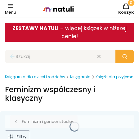
Produkt
Menu
Koszyk
ZESTAWY NATULI
– więcej książek w niższej
cenie!
Zamknij wyszukiwarkę
Wyczyść
Szukaj
Księgarnia dla dzieci i rodziców
Księgarnia
Książki dla przyjemnoś
Feminizm współczesny i
klasyczny
Feminizm i gender studies
Filtry