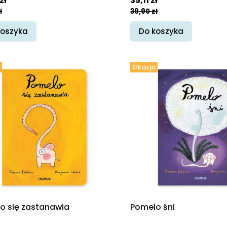
zł
35,11 zł
ł
39,90 zł
koszyka
Do koszyka
Okazja
o się zastanawia
Pomelo śni