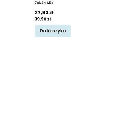
PRODUCENT
ZAKAMARKI
Cena promocyjna
27,93 zł
39,90 zł
Do koszyka