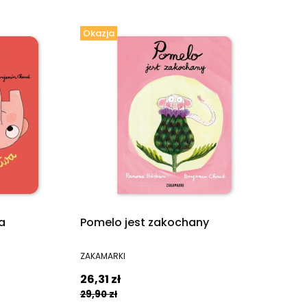
Okazja
a
Pomelo jest zakochany
PRODUCENT
ZAKAMARKI
Cena promocyjna
26,31 zł
29,90 zł