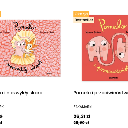
Okazja
Bestseller
 i niezwykły skarb
Pomelo i przeciwieństw
ENT
PRODUCENT
RKI
ZAKAMARKI
promocyjna
Cena promocyjna
zł
26,31 zł
ł
29,90 zł