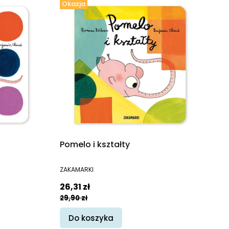
Okazja
Pomelo i kształty
PRODUCENT
ZAKAMARKI
Cena promocyjna
26,31 zł
29,90 zł
Do koszyka