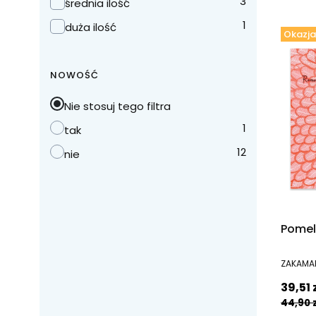
3
średnia ilość
1
duża ilość
Okazja
NOWOŚĆ
Nie stosuj tego filtra
1
tak
12
nie
Pomelo
PRODUC
ZAKAMA
Cena 
39,51 
44,90 z