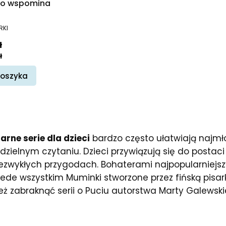
o wspomina
ENT
RKI
promocyjna
ł
ł
koszyka
arne serie dla dzieci
bardzo często ułatwiają najmł
zielnym czytaniu. Dzieci przywiązują się do postaci 
iezwykłych przygodach. Bohaterami najpopularniejszyc
zede wszystkim Muminki stworzone przez fińską pisar
eż zabraknąć serii o Puciu autorstwa Marty Galewskiej-