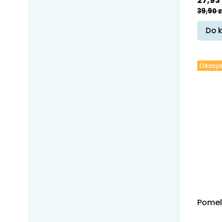
27,93 
39,90 z
Do 
Okazja
Pomel