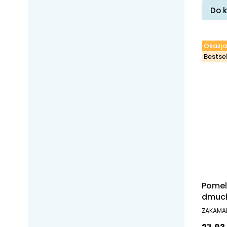
Do 
Okazja
Bestsel
Pomel
dmuc
PRODUC
ZAKAMA
Cena 