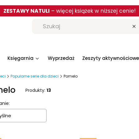
ZESTAWY NATULI
– więcej książek w niższej cenie!
W
Księgarnia
Wyprzedaż
Zeszyty aktywnościowe
ieci
Popularne serie dla dzieci
Pomelo
elo
Produkty:
13
a produktów
anie:
ślne