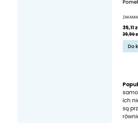
Pomel
PRODUC
ZAKAMA
Cena 
35,11 z
39,90 z
Do 
Popul
samod
ich n
są pr
równi