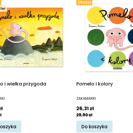
Okazja
ler
o i wielka przygoda
Pomelo i kolory
ENT
PRODUCENT
RKI
ZAKAMARKI
promocyjna
Cena promocyjna
zł
26,31 zł
ł
29,90 zł
koszyka
Do koszyka