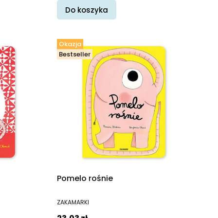
Do koszyka
Okazja
Bestseller
Pomelo rośnie
PRODUCENT
ZAKAMARKI
Cena promocyjna