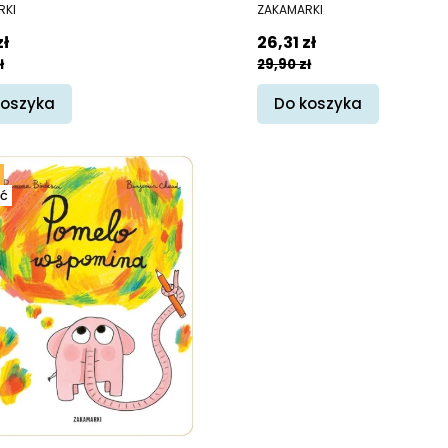
ENT
PRODUCENT
RKI
ZAKAMARKI
promocyjna
Cena promocyjna
zł
26,31 zł
ł
29,90 zł
koszyka
Do koszyka
ć