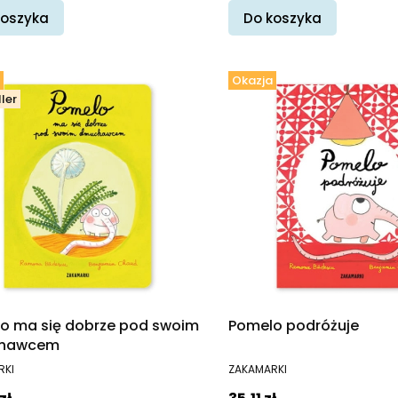
koszyka
Do koszyka
Okazja
ler
o ma się dobrze pod swoim
Pomelo podróżuje
hawcem
ENT
PRODUCENT
RKI
ZAKAMARKI
promocyjna
Cena promocyjna