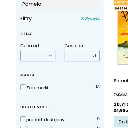
Okazja
Pomelo
Bestsel
Filtry
Wyczyść
CENA
Cena od
Cena do
zł
zł
MARKA
Pomel
Marka
13
Zakamarki
PRODUC
ZAKAMA
Cena 
30,71 
DOSTĘPNOŚĆ
34,90 z
Dostępność
9
produkt dostępny
Do 