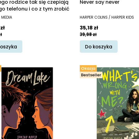
go rodzice tak się czepiają
Never say never
o telefonu i co z tym zrobić
ENT
PRODUCENT
S MEDIA
HARPER COLINS / HARPER KIDS
promocyjna
Cena promocyjna
zł
35,18 zł
ł
39,98 zł
koszyka
Do koszyka
Okazja
Bestseller