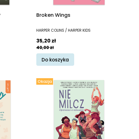
?
Broken Wings
PRODUCENT
HARPER COLINS / HARPER KIDS
Cena promocyjna
35,20 zł
40,00 zł
Do koszyka
Okazja