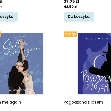
promocyjna
Cena promocyjna
zł
37,75 zł
ł
42,90 zł
koszyka
Do koszyka
Okazja
n me again
Pogodzona z losem