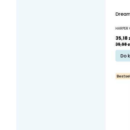
Dream
PRODUC
HARPER 
Cena 
35,18 
39,98 z
Do 
Bestsel