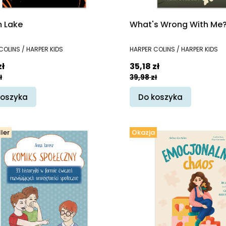
 Lake
What's Wrong With Me
ENT
PRODUCENT
COLINS / HARPER KIDS
HARPER COLINS / HARPER KIDS
promocyjna
Cena promocyjna
zł
35,18 zł
ł
39,98 zł
koszyka
Do koszyka
ler
Okazja