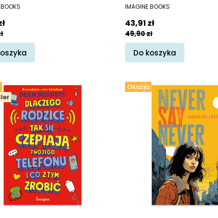
ENT
PRODUCENT
 BOOKS
IMAGINE BOOKS
promocyjna
Cena promocyjna
zł
43,91 zł
ł
49,90 zł
koszyka
Do koszyka
Okazja
ler