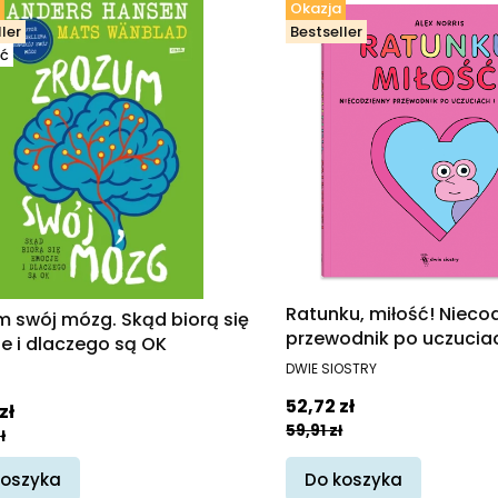
Okazja
ler
Bestseller
ć
Ratunku, miłość! Nieco
m swój mózg. Skąd biorą się
przewodnik po uczuciac
e i dlaczego są OK
związkach
PRODUCENT
ENT
DWIE SIOSTRY
Cena promocyjna
promocyjna
52,72 zł
zł
59,91 zł
ł
koszyka
Do koszyka