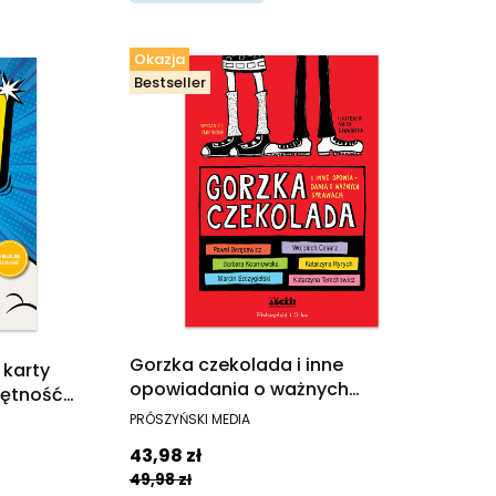
Okazja
Bestseller
Gorzka czekolada i inne
 karty
opowiadania o ważnych
jętność
sprawach
PRODUCENT
ieci i
PRÓSZYŃSKI MEDIA
lat w tym
Cena promocyjna
43,98 zł
utyzmu
49,98 zł