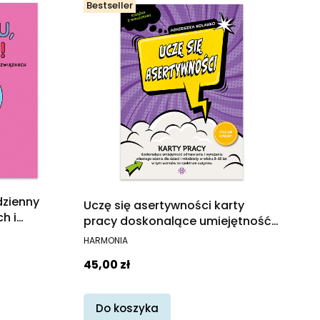
Bestseller
dzienny
Uczę się asertywności karty
h i
pracy doskonalące umiejętność
odmawiania i wyrażania
PRODUCENT
HARMONIA
własnego zdania dla dzieci i
Cena
45,00 zł
młodzieży w wieku 9−16 lat w tym
uczniów ze spektrum autyzmu
Do koszyka