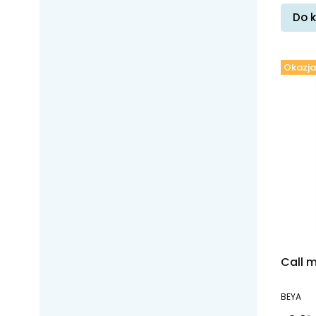
Do 
Okazja
Call m
PRODUC
BEYA