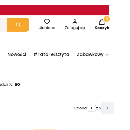
Produkty w ko
yczyść
Szukaj
Ulubione
Zaloguj się
Koszyk
Nowości
#TataTeżCzyta
Zabawkowy
Papie
odukty:
50
Strona
z 2
Następne