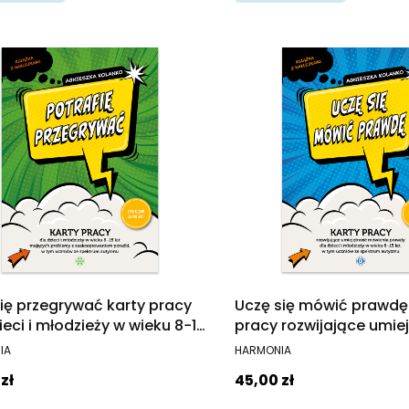
fię przegrywać karty pracy
Uczę się mówić prawdę
ieci i młodzieży w wieku 8−15
pracy rozwijające umie
ających problemy z
mówienia prawdy dla dz
ENT
PRODUCENT
IA
HARMONIA
eptowaniem porażki w tym
młodzieży w wieku 8−15 
Cena
zł
45,00 zł
ów ze spektrum autyzmu
uczniów ze spektrum a