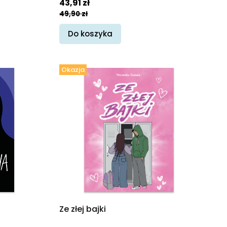
Cena promocyjna
43,91 zł
49,90 zł
Do koszyka
Okazja
Ze złej bajki