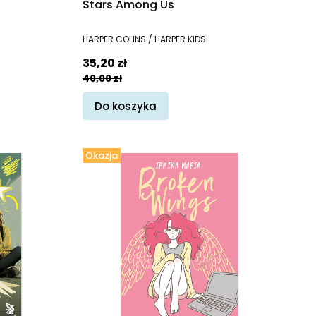
Stars Among Us
PRODUCENT
HARPER COLINS / HARPER KIDS
Cena promocyjna
35,20 zł
40,00 zł
Do koszyka
Okazja