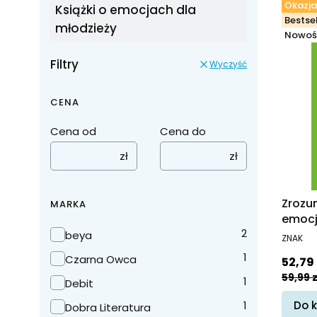
Okazja
Książki o emocjach dla
Bestsel
młodzieży
Nowoś
Filtry
Wyczyść
CENA
Cena od
Cena do
zł
zł
Zrozu
MARKA
emocj
Marka
2
PRODUC
beya
ZNAK
1
Cena 
Czarna Owca
52,79 
59,99 z
1
Debit
Do 
1
Dobra Literatura