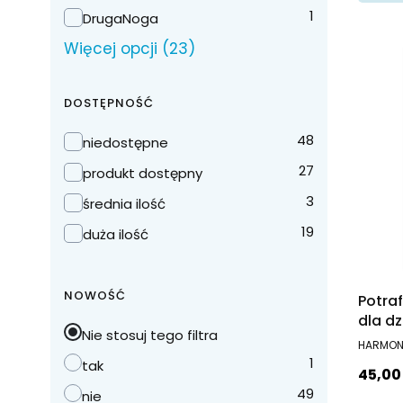
1
DrugaNoga
Więcej opcji (23)
DOSTĘPNOŚĆ
Dostępność
48
niedostępne
27
produkt dostępny
3
średnia ilość
19
duża ilość
NOWOŚĆ
Potra
dla dz
Nie stosuj tego filtra
lat m
PRODUC
HARMON
zaakc
1
tak
Cena
45,00 
uczni
49
nie