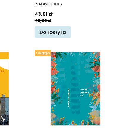
PRODUCENT
IMAGINE BOOKS
Cena promocyjna
43,91 zł
49,90 zł
Do koszyka
Okazja