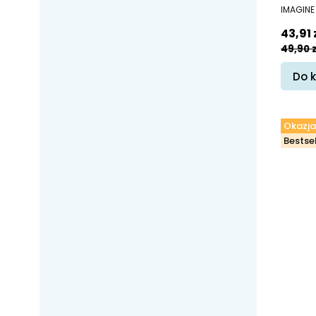
PRODUC
IMAGINE
Cena 
43,91 
49,90 z
Do 
Okazja
Bestsel