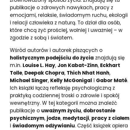
publikacje o zdrowych nawykach, pracy z
emocjami, relaksie, świadomym ruchu, ekologii
i relacji człowieka z naturą. To dział dla osób,
które chcą żyć prościej, wolniej i uważniej – w
zgodzie z sobą i światem.
Wśród autorów i autorek piszących o
holistycznym podejściu do życia
znajdują się
m.in.
Louise L. Hay
,
Jon Kabat-Zinn
,
Eckhart
Tolle
,
Deepak Chopra
,
Thich Nhat Hanh
,
Michael Singer
,
Kelly McGonigal
i
Gabor Maté
.
Ich książki łączą refleksję psychologiczną z
praktyką codziennej troski o zdrowie i spokój
wewnętrzny. W tej kategorii można znaleźć
publikacje o
uważnym życiu
,
dobrostanie
psychicznym
,
jodze
,
medytacji
,
pracy z ciałem
i
świadomym odżywianiu
. Część książek opiera