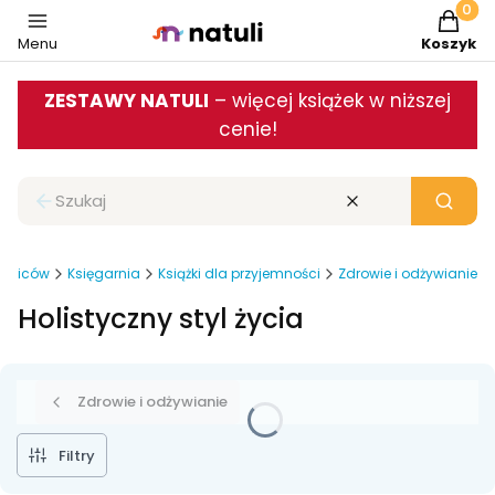
Produkt
Menu
Koszyk
ZESTAWY NATULI
– więcej książek w niższej
cenie!
Zamknij wyszukiwarkę
Wyczyść
Szukaj
rodziców
Księgarnia
Książki dla przyjemności
Zdrowie i odżywianie
Holistyczny styl życia
Zdrowie i odżywianie
Filtry