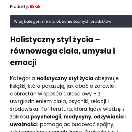
Produkty:
Brak
Lista produktów
W tej kategorii nie ma obecnie żadnych produktów
Holistyczny styl życia
–
równowaga ciała, umysłu i
emocji
Kategoria
Holistyczny styl życia
obejmuje
książki, które pokazują, jak dbać o zdrowie i
dobrostan w sposób całościowy – z
uwzględnieniem ciała, psychiki, relacji i
środowiska. To literatura, która łączy wiedzę z
zakresu
psychologii
,
medycyny
,
odżywiania
i
uważności
, pomagając budować spójny,
zrównoważony sposób życia. Znajdują się tu