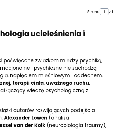
Strona
z 1
hologia ucieleśnienia i
ki poświęcone związkom między psychiką,
 emocjonalne i psychiczne nie zachodzą
logią, napięciem mięśniowym i oddechem.
znej
,
terapii ciała
,
uważnego ruchu
,
ział łączący wiedzę psychologiczną z
siążki autorów rozwijających podejścia
n.
Alexander Lowen
(analiza
essel van der Kolk
(neurobiologia traumy),