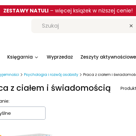
ZESTAWY NATULI
– więcej książek w niższej cenie!
W
Księgarnia
Wyprzedaż
Zeszyty aktywnościowe
rzyjemności
Psychologia i rozwój osobisty
Praca z ciałem i świadomoś
ca z ciałem i świadomością
Produk
a produktów
anie:
ślne