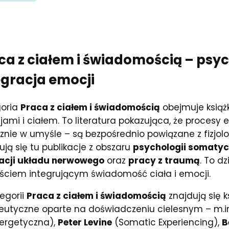
ca z ciałem i świadomością
– psyc
egracja emocji
oria
Praca z ciałem i świadomością
obejmuje książ
ami i ciałem. To literatura pokazująca, że procesy
znie w umyśle – są bezpośrednio powiązane z fizjo
ują się tu publikacje z obszaru
psychologii somatyc
acji układu nerwowego
oraz
pracy z traumą
. To d
ściem integrującym świadomość ciała i emocji.
egorii
Praca z ciałem i świadomością
znajdują się k
eutyczne oparte na doświadczeniu cielesnym – m.i
ergetyczna),
Peter Levine
(Somatic Experiencing),
B