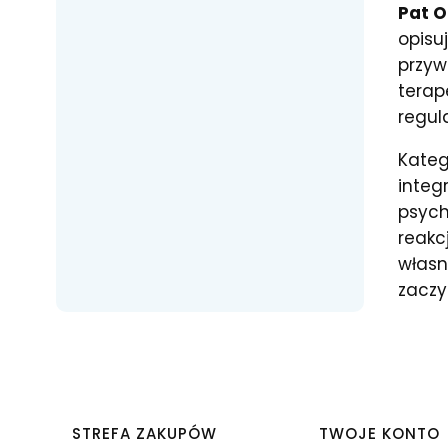
Pat 
opisu
przyw
terap
regul
Kateg
integ
psych
reakc
własn
zaczy
Linki w stopce
STREFA ZAKUPÓW
TWOJE KONTO