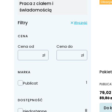
Okazja
Praca z ciałem i
świadomością
Filtry
Wyczyść
CENA
Cena od
Cena do
zł
zł
Pakie
MARKA
Marka
1
PRODUC
Publicat
PUBLICA
Cena 
79,02 
89,80 z
DOSTĘPNOŚĆ
Do 
Dostępność
8
niedostępne