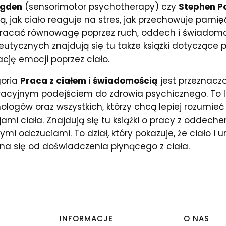
Ogden
(sensorimotor psychotherapy) czy
Stephen P
ją, jak ciało reaguje na stres, jak przechowuje pam
racać równowagę poprzez ruch, oddech i świadom
eutycznych znajdują się tu także książki dotyczące
ację emocji poprzez ciało.
oria
Praca z ciałem i świadomością
jest przeznacz
racyjnym podejściem do zdrowia psychicznego. To li
ologów oraz wszystkich, którzy chcą lepiej rozumi
jami ciała. Znajdują się tu książki o pracy z oddec
ymi odczuciami. To dział, który pokazuje, że ciało i
na się od doświadczenia płynącego z ciała.
INFORMACJE
O NAS