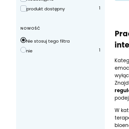
1
produkt dostępny
NOWOŚĆ
Pra
Nie stosuj tego filtra
int
1
nie
Kateg
emocj
wyłąc
Znajd
regul
podej
W kat
terap
bioen