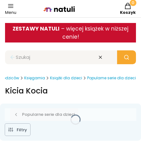
Produkt
Menu
Koszyk
ZESTAWY NATULI
– więcej książek w niższej
cenie!
Zamknij wyszukiwarkę
Wyczyść
Szukaj
 i rodziców
Księgarnia
Książki dla dzieci
Popularne serie dla dzieci
Kicia Kocia
Popularne serie dla dzieci
Filtry