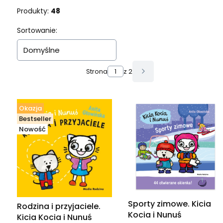
Produkty:
48
Lista produktów
Sortowanie:
Domyślne
Strona
z 2
Następne produkty
Okazja
Bestseller
Nowość
Sporty zimowe. Kicia
Rodzina i przyjaciele.
Kocia i Nunuś
Kicia Kocia i Nunuś