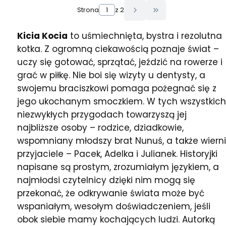
Strona
z 2
Przejdź do ostatn
Kicia Kocia
to uśmiechnięta, bystra i rezolutna
kotka. Z ogromną ciekawością poznaje świat –
uczy się gotować, sprzątać, jeździć na rowerze i
grać w piłkę. Nie boi się wizyty u dentysty, a
swojemu braciszkowi pomaga pożegnać się z
jego ukochanym smoczkiem. W tych wszystkich
niezwykłych przygodach towarzyszą jej
najbliższe osoby – rodzice, dziadkowie,
wspomniany młodszy brat Nunuś, a także wierni
przyjaciele – Pacek, Adelka i Julianek. Historyjki
napisane są prostym, zrozumiałym językiem, a
najmłodsi czytelnicy dzięki nim mogą się
przekonać, że odkrywanie świata może być
wspaniałym, wesołym doświadczeniem, jeśli
obok siebie mamy kochających ludzi. Autorką