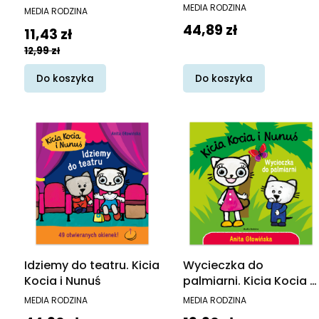
PRODUCENT
PRODUCENT
MEDIA RODZINA
MEDIA RODZINA
Cena
44,89 zł
Cena promocyjna
11,43 zł
12,99 zł
Do koszyka
Do koszyka
Idziemy do teatru. Kicia
Wycieczka do
Kocia i Nunuś
palmiarni. Kicia Kocia i
Nunuś
PRODUCENT
PRODUCENT
MEDIA RODZINA
MEDIA RODZINA