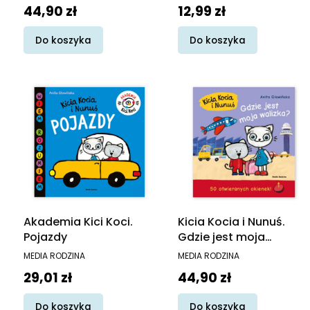
Cena
Cena
44,90 zł
12,99 zł
Do koszyka
Do koszyka
Akademia Kici Koci.
Kicia Kocia i Nunuś.
Pojazdy
Gdzie jest moja
walizka?
PRODUCENT
PRODUCENT
MEDIA RODZINA
MEDIA RODZINA
Cena
Cena
29,01 zł
44,90 zł
Do koszyka
Do koszyka