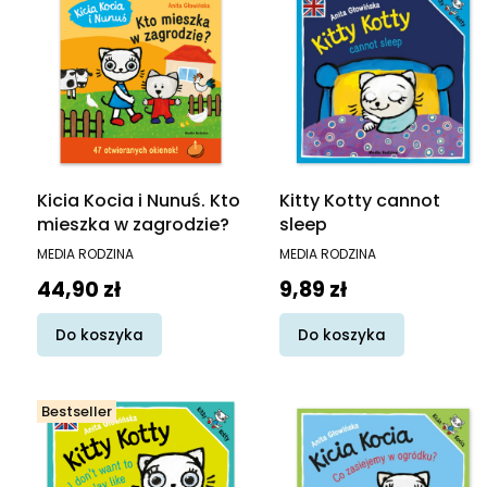
Kicia Kocia i Nunuś. Kto
Kitty Kotty cannot
mieszka w zagrodzie?
sleep
PRODUCENT
PRODUCENT
MEDIA RODZINA
MEDIA RODZINA
Cena
Cena
44,90 zł
9,89 zł
Do koszyka
Do koszyka
Bestseller