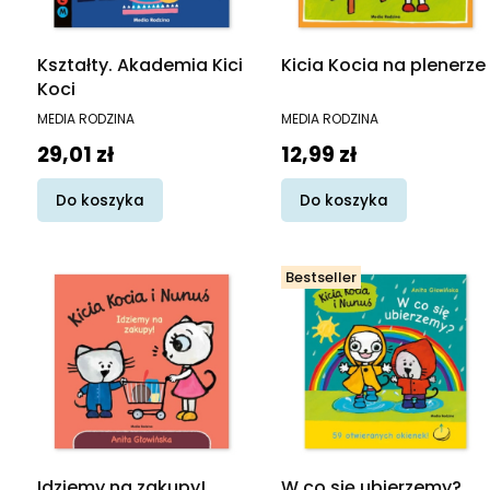
Kształty. Akademia Kici
Kicia Kocia na plenerze
Koci
PRODUCENT
PRODUCENT
MEDIA RODZINA
MEDIA RODZINA
Cena
Cena
29,01 zł
12,99 zł
Do koszyka
Do koszyka
Bestseller
Idziemy na zakupy!
W co się ubierzemy?