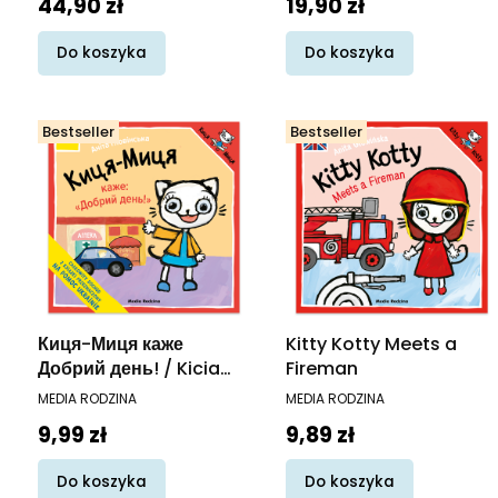
Cena
Cena
44,90 zł
19,90 zł
Do koszyka
Do koszyka
Bestseller
Bestseller
Киця-Миця каже
Kitty Kotty Meets a
Добрий день! / Kicia
Fireman
Kocia mówi Dzień
PRODUCENT
PRODUCENT
MEDIA RODZINA
MEDIA RODZINA
dobry wer. ukraińska
Cena
Cena
9,99 zł
9,89 zł
Do koszyka
Do koszyka