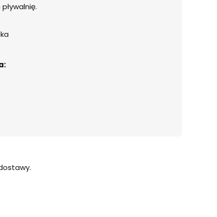
a pływalnię.
ska
a:
dostawy.