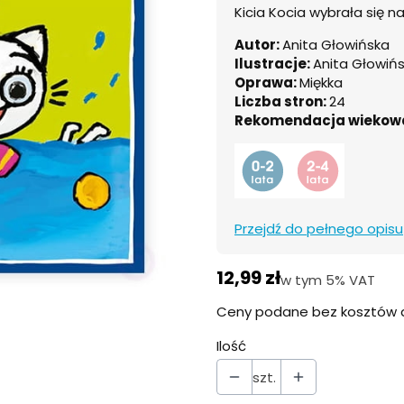
Kicia Kocia wybrała się n
Autor:
Anita Głowińska
Ilustracje:
Anita Głowiń
Oprawa:
Miękka
Liczba stron:
24
Rekomendacja wiekow
Przejdź do pełnego opisu
Cena
12,99 zł
w tym 5% VAT
w tym
5%
VAT
Ceny podane bez kosztów 
Ilość
szt.