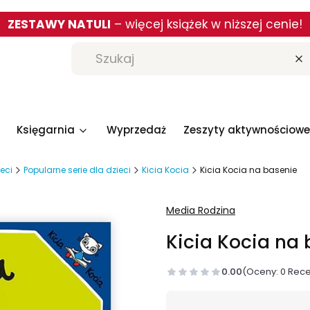
ZESTAWY NATULI
– więcej książek w niższej cenie!
W
Księgarnia
Wyprzedaż
Zeszyty aktywnościowe
ieci
Popularne serie dla dzieci
Kicia Kocia
Kicia Kocia na basenie
Media Rodzina
Kicia Kocia na
0.00
(Oceny: 0 Rece