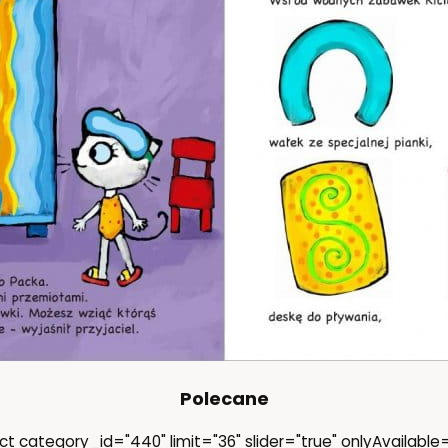
Polecane
ct category_id="440" limit="36" slider="true" onlyAvailable=