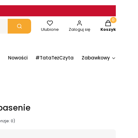
Produkty w ko
yczyść
Szukaj
Ulubione
Zaloguj się
Koszyk
Nowości
#TataTeżCzyta
Zabawkowy
Papie
 basenie
nzje: 0)