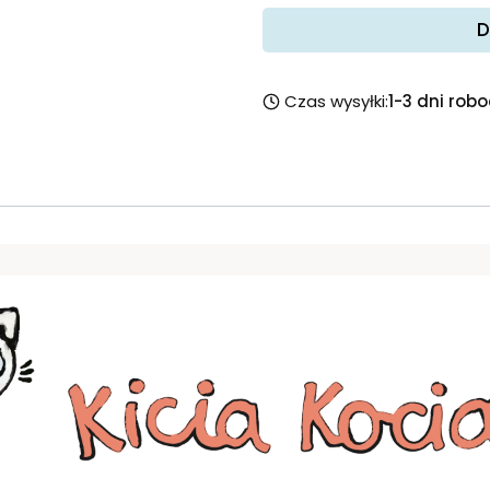
D
Czas wysyłki:
1-3 dni rob