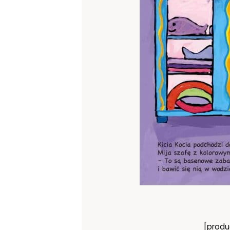
[produ