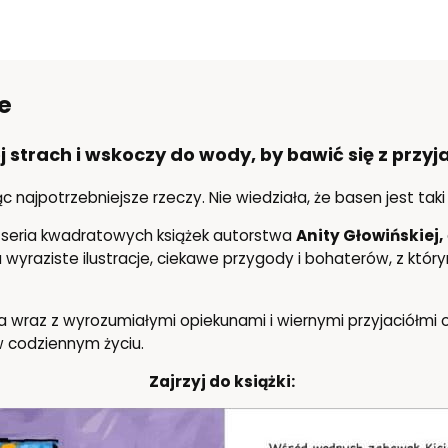
e
 strach i wskoczy do wody, by bawić się z przyj
c najpotrzebniejsze rzeczy. Nie wiedziała, że basen jest ta
a seria kwadratowych książek autorstwa
Anity Głowińskiej,
 za wyraziste ilustracje, ciekawe przygody i bohaterów, z któ
óra wraz z wyrozumiałymi opiekunami i wiernymi przyjaciółmi 
w codziennym życiu.
Zajrzyj do książki: