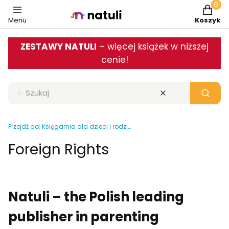
Produkt
Menu
Koszyk
ZESTAWY NATULI
– więcej książek w niższej
cenie!
Zamknij wyszukiwarkę
Wyczyść
Szukaj
Przejdź do:
Księgarnia dla dzieci i rodziców
Foreign Rights
Natuli – the Polish leading
publisher in parenting