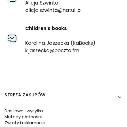
Alicja Szwinta
alicja.szwinta@natuli.pl
Children's books
Karolina Jaszecka (KaBooks)
k.jaszecka@poczta.fm
Linki w stopce
STREFA ZAKUPÓW
Dostawa i wysyłka
Metody płatności
Zwroty i reklamacje