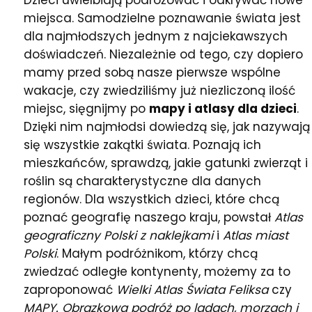
Dzieci uwielbiają podróżować i odkrywać nowe
miejsca. Samodzielne poznawanie świata jest
dla najmłodszych jednym z najciekawszych
doświadczeń. Niezależnie od tego, czy dopiero
mamy przed sobą nasze pierwsze wspólne
wakacje, czy zwiedziliśmy już niezliczoną ilość
miejsc, sięgnijmy po
mapy i atlasy dla dzieci
.
Dzięki nim najmłodsi dowiedzą się, jak nazywają
się wszystkie zakątki świata. Poznają ich
mieszkańców, sprawdzą, jakie gatunki zwierząt i
roślin są charakterystyczne dla danych
regionów. Dla wszystkich dzieci, które chcą
poznać geografię naszego kraju, powstał
Atlas
geograficzny Polski z naklejkami
i
Atlas miast
Polski
. Małym podróżnikom, którzy chcą
zwiedzać odległe kontynenty, możemy za to
zaproponować
Wielki Atlas Świata Feliksa
czy
MAPY. Obrazkową podróż po lądach, morzach i