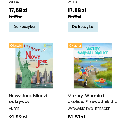
PRODUCENT
PRODUCENT
WILGA
WILGA
Cena promocyjna
Cena promocyjna
17,58 zł
17,58 zł
19,98 zł
19,98 zł
Do koszyka
Do koszyka
Okazja
Okazja
Nowy Jork. Młodzi
Mazury, Warmia i
odkrywcy
okolice. Przewodnik dla
dużych i małych
PRODUCENT
PRODUCENT
AMBER
WYDAWNICTWO LITERACKIE
Cena promocyjna
Cena promocyjna
21,92 zł
61,51 zł