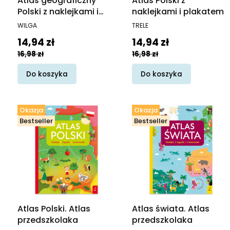
Atlas geograficzny
Atlas Polski z
Polski z naklejkami i
naklejkami i plakatem
plakatem
PRODUCENT
PRODUCENT
WILGA
TRELE
Cena promocyjna
Cena promocyjna
14,94 zł
14,94 zł
16,98 zł
16,98 zł
Do koszyka
Do koszyka
Okazja
Okazja
Bestseller
Bestseller
Atlas Polski. Atlas
Atlas świata. Atlas
przedszkolaka
przedszkolaka