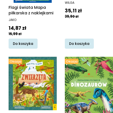
ciało. Encyklopedia z
PRODUCENT
WILGA
okienkami
Flagi świata Mapa
Cena promocyjna
35,11 zł
piłkarska z naklejkami
39,90 zł
PRODUCENT
JAKO
Cena promocyjna
14,87 zł
15,99 zł
Do koszyka
Do koszyka
Okazja
Okazja