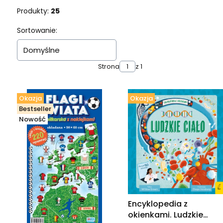
Produkty:
25
Lista produktów
Sortowanie:
Domyślne
Strona
z 1
Okazja
Okazja
Bestseller
Nowość
Encyklopedia z
okienkami. Ludzkie