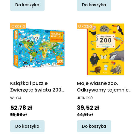
Do koszyka
Do koszyka
Okazja
Okazja
Książka i puzzle
Moje własne zoo.
Zwierzęta świata 200
Odkrywamy tajemnice
elementów
świata zwierząt
PRODUCENT
PRODUCENT
WILGA
JEDNOŚĆ
Cena promocyjna
Cena promocyjna
52,78 zł
39,52 zł
59,98 zł
44,91 zł
Do koszyka
Do koszyka