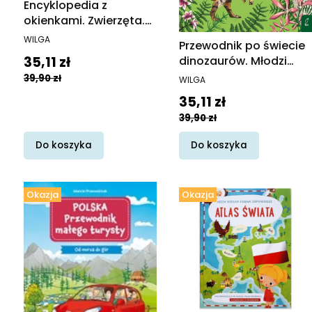
Encyklopedia z
okienkami. Zwierzęta.
Encyklopedia z
PRODUCENT
WILGA
Przewodnik po świecie
okienkami
Cena promocyjna
dinozaurów. Młodzi
35,11 zł
przyrodnicy
PRODUCENT
39,90 zł
WILGA
Cena promocyjna
35,11 zł
39,90 zł
Do koszyka
Do koszyka
Okazja
Okazja