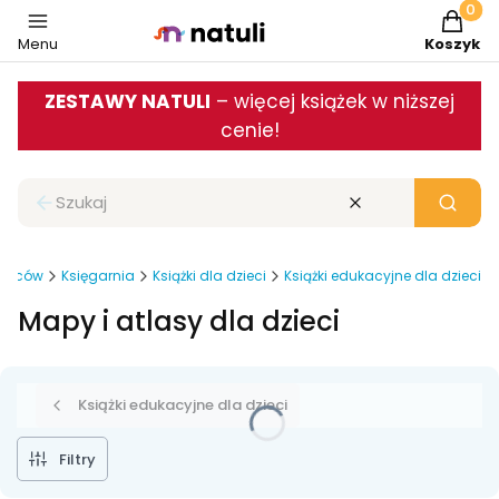
Produkt
Menu
Koszyk
ZESTAWY NATULI
– więcej książek w niższej
cenie!
Zamknij wyszukiwarkę
Wyczyść
Szukaj
odziców
Księgarnia
Książki dla dzieci
Książki edukacyjne dla dzieci
Mapy i atlasy dla dzieci
Książki edukacyjne dla dzieci
Filtry