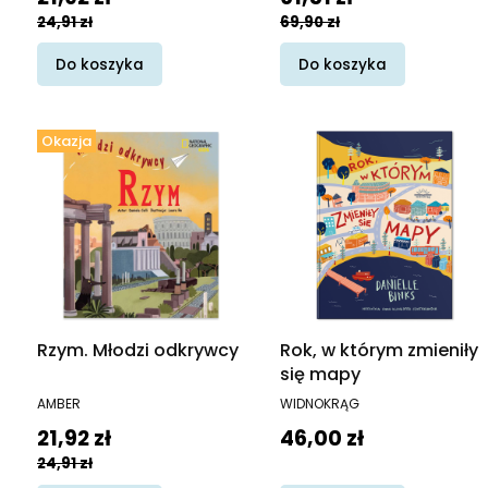
24,91 zł
69,90 zł
Do koszyka
Do koszyka
Okazja
Rzym. Młodzi odkrywcy
Rok, w którym zmieniły
się mapy
PRODUCENT
PRODUCENT
AMBER
WIDNOKRĄG
Cena promocyjna
Cena
21,92 zł
46,00 zł
24,91 zł