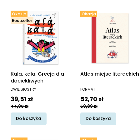
Okazja
Okazja
Bestseller
Kala, kala. Grecja dla
Atlas miejsc literackich
dociekliwych
PRODUCENT
PRODUCENT
DWIE SIOSTRY
FORMAT
Cena promocyjna
Cena promocyjna
39,51 zł
52,70 zł
44,90 zł
59,89 zł
Do koszyka
Do koszyka