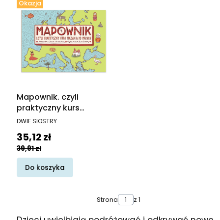
Okazja
Mapownik. czyli
praktyczny kurs
mazania po mapach
PRODUCENT
DWIE SIOSTRY
Cena promocyjna
35,12 zł
39,91 zł
Do koszyka
Strona
z 1