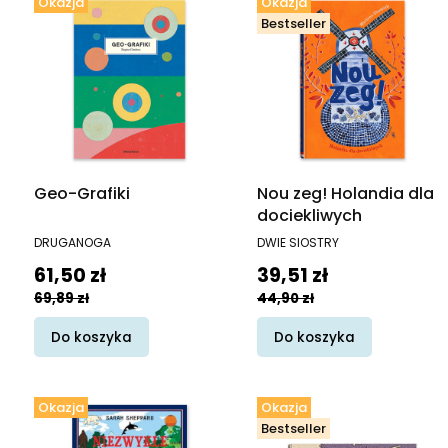
Okazja
Okazja
Bestseller
Geo-Grafiki
Nou zeg! Holandia dla
dociekliwych
PRODUCENT
PRODUCENT
DRUGANOGA
DWIE SIOSTRY
Cena promocyjna
Cena promocyjna
61,50 zł
39,51 zł
69,89 zł
44,90 zł
Do koszyka
Do koszyka
Okazja
Okazja
Bestseller