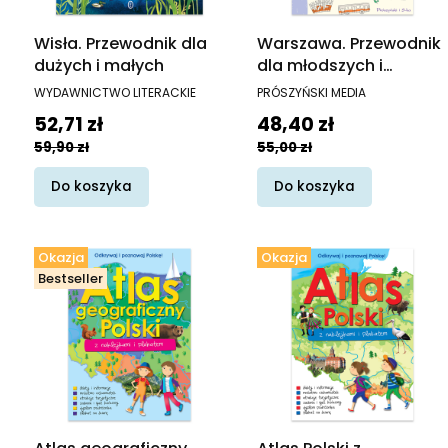
Wisła. Przewodnik dla
Warszawa. Przewodnik
dużych i małych
dla młodszych i
starszych podróżników
PRODUCENT
PRODUCENT
WYDAWNICTWO LITERACKIE
PRÓSZYŃSKI MEDIA
Cena promocyjna
Cena promocyjna
52,71 zł
48,40 zł
59,90 zł
55,00 zł
Do koszyka
Do koszyka
Okazja
Okazja
Bestseller