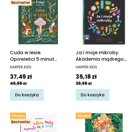
Bestseller
Cuda w lesie.
Ja i moje mikroby.
Opowieści 5 minut
Akademia mądrego
przed snem
dziecka. Chcę wiedzieć
PRODUCENT
PRODUCENT
HARPER KIDS
HARPER KIDS
Cena promocyjna
Cena promocyjna
37,49 zł
35,18 zł
49,98 zł
39,98 zł
Do koszyka
Do koszyka
Okazja
Okazja
Bestseller