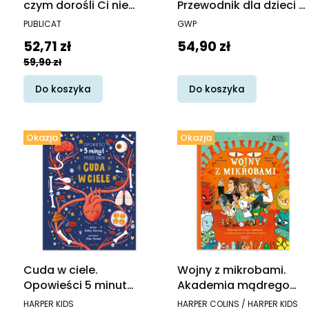
czym dorośli Ci nie
Przewodnik dla dzieci z
mówią
zaburzeniami ze
PRODUCENT
PRODUCENT
PUBLICAT
GWP
spektrum autyzmu
Cena promocyjna
Cena
52,71 zł
54,90 zł
59,90 zł
Do koszyka
Do koszyka
Okazja
Okazja
Cuda w ciele.
Wojny z mikrobami.
Opowieści 5 minut
Akademia mądrego
przed snem
dziecka. Chcę wiedzieć
PRODUCENT
PRODUCENT
HARPER KIDS
HARPER COLINS / HARPER KIDS