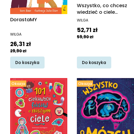
Wszystko, co chcesz
wiedzieć o ciele
człowieka. Fakty i Mity
PRODUCENT
DorastaMY
WILGA
Cena promocyjna
52,71 zł
PRODUCENT
WILGA
59,90 zł
Cena promocyjna
26,31 zł
29,90 zł
Do koszyka
Do koszyka
Okazja
Okazja