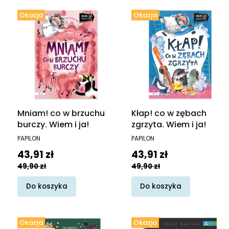
Okazja
Okazja
Mniam! co w brzuchu
Kłap! co w zębach
burczy. Wiem i ja!
zgrzyta. Wiem i ja!
PRODUCENT
PRODUCENT
PAPILON
PAPILON
Cena promocyjna
Cena promocyjna
43,91 zł
43,91 zł
49,90 zł
49,90 zł
Do koszyka
Do koszyka
Okazja
Okazja