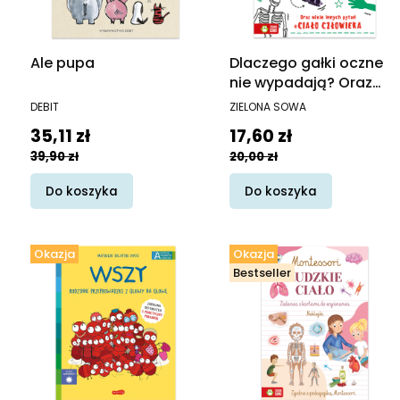
Ale pupa
Dlaczego gałki oczne
nie wypadają? Oraz
wiele innych pytań o
PRODUCENT
PRODUCENT
DEBIT
ZIELONA SOWA
ciało człowieka. Mam
Cena promocyjna
Cena promocyjna
35,11 zł
17,60 zł
pytanie
39,90 zł
20,00 zł
Do koszyka
Do koszyka
Okazja
Okazja
Bestseller