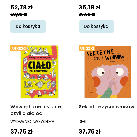
więcej
Cena promocyjna
Cena promocyjna
52,78 zł
35,18 zł
59,98 zł
39,98 zł
Do koszyka
Do koszyka
Okazja
Okazja
Wewnętrzne historie,
Sekretne życie włosów
czyli ciało od
podszewki
PRODUCENT
PRODUCENT
WYDAWNICTWO WIEDZA
DEBIT
Cena promocyjna
Cena promocyjna
37,75 zł
37,76 zł