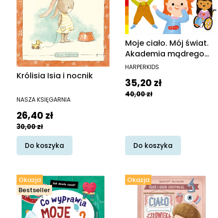
Moje ciało. Mój świat.
Akademia mądrego
dziecka.
PRODUCENT
HARPERKIDS
Królisia Isia i nocnik
Cena promocyjna
35,20 zł
40,00 zł
PRODUCENT
NASZA KSIĘGARNIA
Cena promocyjna
26,40 zł
30,00 zł
Do koszyka
Do koszyka
Okazja
Okazja
Bestseller