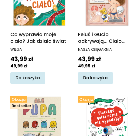
Co wyprawia moje
Feluś i Gucio
ciało? Jak działa świat
odkrywają... Ciało
człowieka
PRODUCENT
PRODUCENT
WILGA
NASZA KSIĘGARNIA
Cena promocyjna
Cena promocyjna
43,99 zł
43,99 zł
49,99 zł
49,99 zł
Do koszyka
Do koszyka
Okazja
Okazja
Bestseller