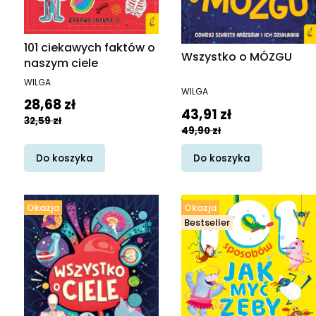
101 ciekawych faktów o
Wszystko o MÓZGU
naszym ciele
PRODUCENT
WILGA
PRODUCENT
WILGA
Cena promocyjna
28,68 zł
Cena promocyjna
43,91 zł
32,59 zł
49,90 zł
Do koszyka
Do koszyka
Okazja
Okazja
Bestseller