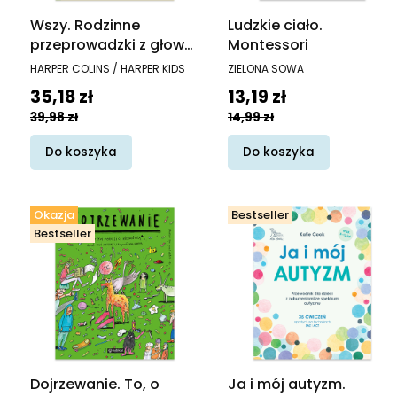
Wszy. Rodzinne
Ludzkie ciało.
przeprowadzki z głowy
Montessori
na głowę. Akademia
PRODUCENT
PRODUCENT
HARPER COLINS / HARPER KIDS
ZIELONA SOWA
mądrego dziecka.
Cena promocyjna
Cena promocyjna
35,18 zł
13,19 zł
Chcę wiedzieć
39,98 zł
14,99 zł
Do koszyka
Do koszyka
Okazja
Bestseller
Bestseller
Dojrzewanie. To, o
Ja i mój autyzm.