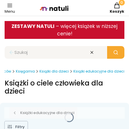
Produkt
Menu
Koszyk
ZESTAWY NATULI
– więcej książek w niższej
cenie!
Zamknij wyszukiwarkę
Wyczyść
Szukaj
odziców
Księgarnia
Książki dla dzieci
Książki edukacyjne dla dzieci
Książki o ciele człowieka dla
dzieci
Książki edukacyjne dla dzieci
Filtry