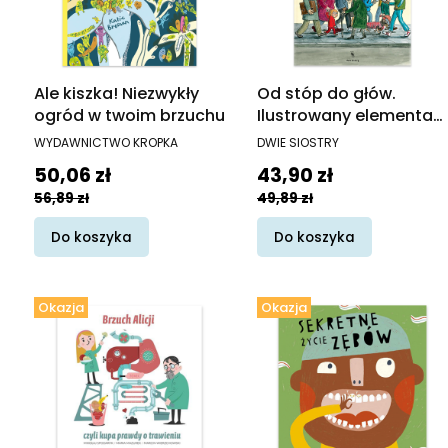
Ale kiszka! Niezwykły
Od stóp do głów.
ogród w twoim brzuchu
Ilustrowany elementarz
ciała
PRODUCENT
PRODUCENT
WYDAWNICTWO KROPKA
DWIE SIOSTRY
Cena promocyjna
Cena promocyjna
50,06 zł
43,90 zł
56,89 zł
49,89 zł
Do koszyka
Do koszyka
Okazja
Okazja