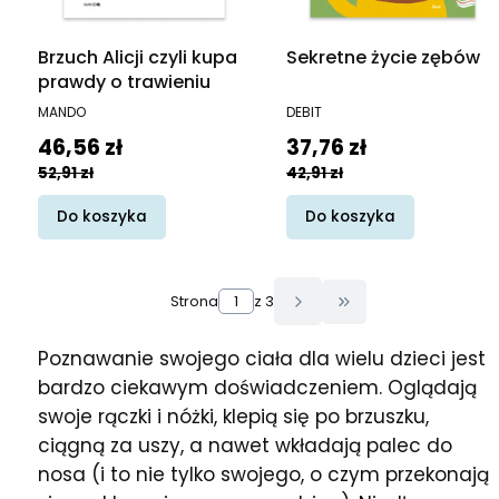
Brzuch Alicji czyli kupa
Sekretne życie zębów
prawdy o trawieniu
PRODUCENT
PRODUCENT
MANDO
DEBIT
Cena promocyjna
Cena promocyjna
46,56 zł
37,76 zł
52,91 zł
42,91 zł
Do koszyka
Do koszyka
Strona
z 3
Przejdź do ostatn
Poznawanie swojego ciała dla wielu dzieci jest
bardzo ciekawym doświadczeniem. Oglądają
swoje rączki i nóżki, klepią się po brzuszku,
ciągną za uszy, a nawet wkładają palec do
nosa (i to nie tylko swojego, o czym przekonają