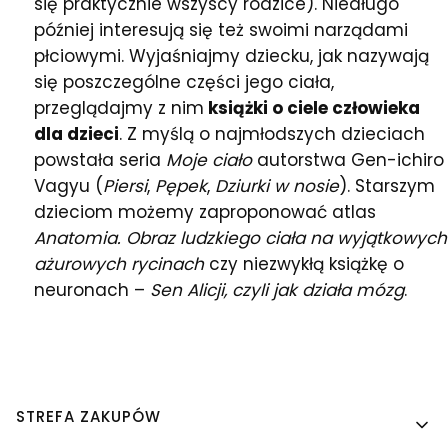
się praktycznie wszyscy rodzice). Niedługo
później interesują się też swoimi narządami
płciowymi. Wyjaśniajmy dziecku, jak nazywają
się poszczególne części jego ciała,
przeglądajmy z nim
książki o ciele człowieka
dla dzieci
. Z myślą o najmłodszych dzieciach
powstała seria
Moje ciało
autorstwa Gen-ichiro
Vagyu (
Piersi
,
Pępek
,
Dziurki w nosie
). Starszym
dzieciom możemy zaproponować atlas
Anatomia. Obraz ludzkiego ciała na wyjątkowych
ażurowych rycinach
czy niezwykłą książkę o
neuronach –
Sen Alicji, czyli jak działa mózg
.
Linki w stopce
STREFA ZAKUPÓW