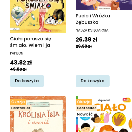
Pucio i Wróżka
Zębuszka
PRODUCENT
NASZA KSIĘGARNIA
Cena promocyjna
Ciało porusza się
26,39 zł
śmiało. Wiem i ja!
29,99 zł
PRODUCENT
PAPILON
Cena promocyjna
43,82 zł
49,80 zł
Do koszyka
Do koszyka
Okazja
Okazja
Bestseller
Bestseller
Nowość