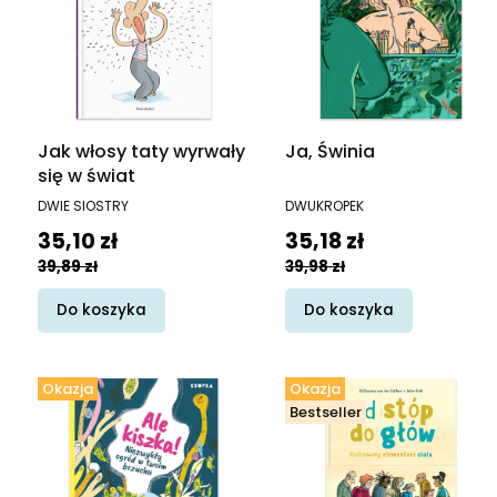
Jak włosy taty wyrwały
Ja, Świnia
się w świat
PRODUCENT
PRODUCENT
DWIE SIOSTRY
DWUKROPEK
Cena promocyjna
Cena promocyjna
35,10 zł
35,18 zł
39,89 zł
39,98 zł
Do koszyka
Do koszyka
Okazja
Okazja
Bestseller