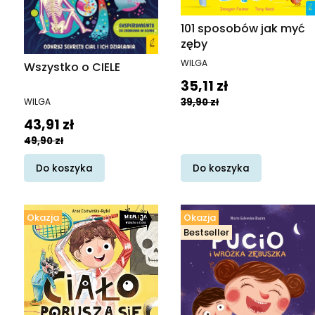
101 sposobów jak myć
zęby
PRODUCENT
WILGA
Wszystko o CIELE
Cena promocyjna
35,11 zł
PRODUCENT
39,90 zł
WILGA
Cena promocyjna
43,91 zł
49,90 zł
Do koszyka
Do koszyka
Okazja
Okazja
Bestseller