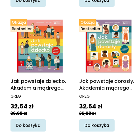
Do koszyka
Do koszyka
Okazja
Okazja
Bestseller
Bestseller
Jak powstaje dziecko.
Jak powstaje dorosły.
Akademia mądrego
Akademia mądrego
dziecka. Chcę wiedzieć
dziecka. Chcę wiedzieć
PRODUCENT
PRODUCENT
GREG
GREG
więcej
więcej
Cena promocyjna
Cena promocyjna
32,54 zł
32,54 zł
36,98 zł
36,98 zł
Do koszyka
Do koszyka