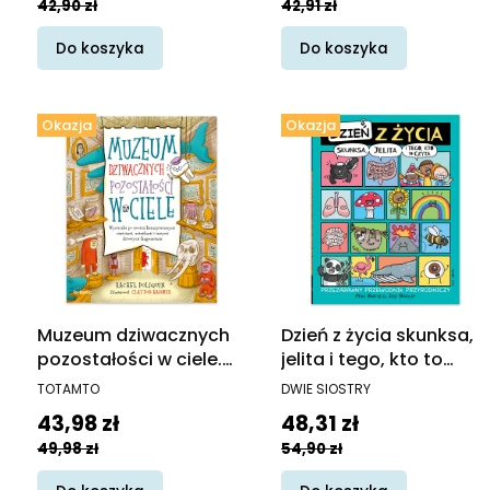
42,90 zł
42,91 zł
Do koszyka
Do koszyka
Okazja
Okazja
Muzeum dziwacznych
Dzień z życia skunksa,
pozostałości w ciele.
jelita i tego, kto to
Wycieczka po twoich
czyta
PRODUCENT
PRODUCENT
TOTAMTO
DWIE SIOSTRY
bezużytecznych
Cena promocyjna
Cena promocyjna
43,98 zł
48,31 zł
częściach, usterkach i
49,98 zł
54,90 zł
innych dziwnych
fragmentach