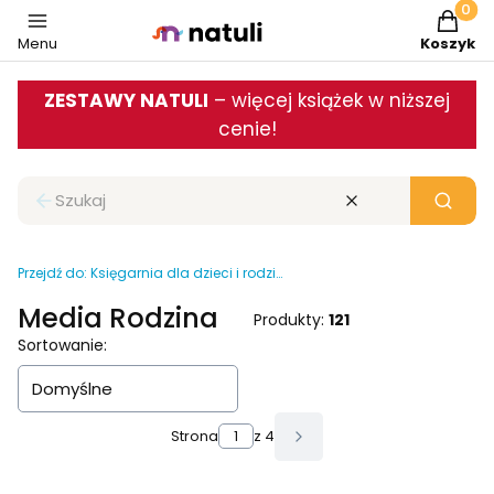
Produkt
Menu
Koszyk
ZESTAWY NATULI
– więcej książek w niższej
cenie!
Zamknij wyszukiwarkę
Wyczyść
Szukaj
Przejdź do:
Księgarnia dla dzieci i rodziców
Media Rodzina
Produkty:
121
Lista produktów
Sortowanie:
Domyślne
Strona
z 4
Następne produkty