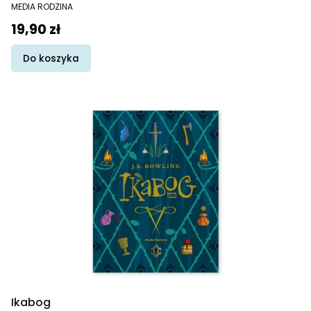
PRODUCENT
MEDIA RODZINA
Cena
19,90 zł
Do koszyka
Ikabog