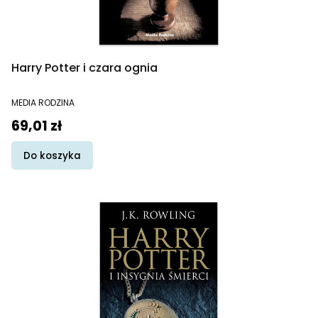
Harry Potter i czara ognia
PRODUCENT
MEDIA RODZINA
Cena
69,01 zł
Do koszyka