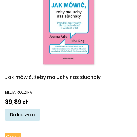
Jak mówić, żeby maluchy nas słuchały
PRODUCENT
MEDIA RODZINA
Cena
39,89 zł
Do koszyka
Okazja