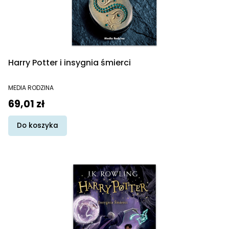
Harry Potter i insygnia śmierci
PRODUCENT
MEDIA RODZINA
Cena
69,01 zł
Do koszyka