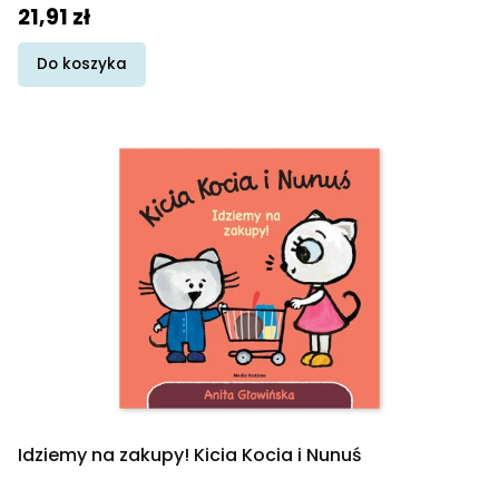
Cena promocyjna
21,91 zł
Do koszyka
Idziemy na zakupy! Kicia Kocia i Nunuś