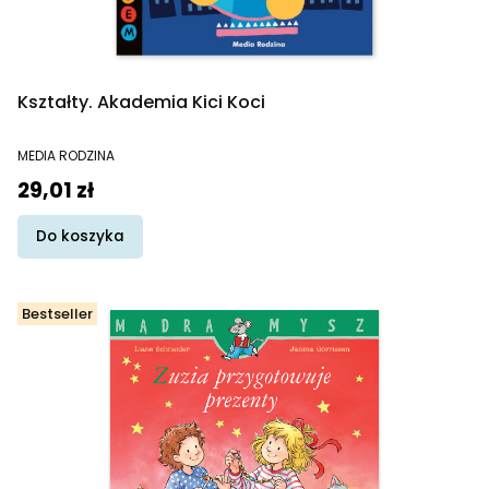
Kształty. Akademia Kici Koci
PRODUCENT
MEDIA RODZINA
Cena
29,01 zł
Do koszyka
Bestseller