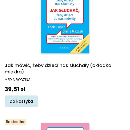
Jak mówić, żeby dzieci nas słuchały (okładka
miękka)
PRODUCENT
MEDIA RODZINA
Cena promocyjna
39,51 zł
Do koszyka
Bestseller