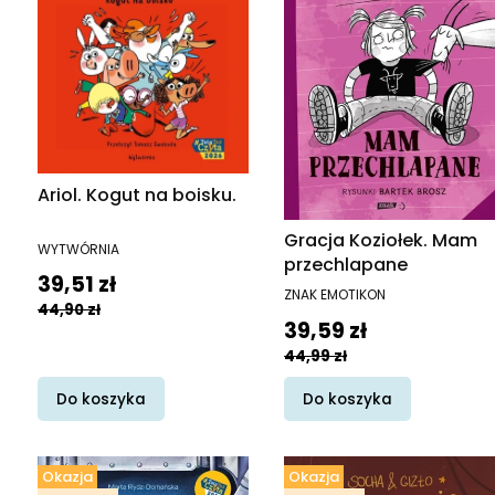
Ariol. Kogut na boisku.
Gracja Koziołek. Mam
PRODUCENT
WYTWÓRNIA
przechlapane
Cena promocyjna
39,51 zł
PRODUCENT
ZNAK EMOTIKON
44,90 zł
Cena promocyjna
39,59 zł
44,99 zł
Do koszyka
Do koszyka
Okazja
Okazja