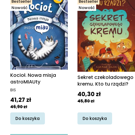
Bestseller
Bestseller
Nowość
Nowość
Kocioł. Nowa misja
Sekret czekoladowego
astroMIAUty
kremu. Kto tu rządzi?
PRODUCENT
BIS
Cena promocyjna
40,30 zł
Cena promocyjna
41,27 zł
45,80 zł
46,90 zł
Do koszyka
Do koszyka