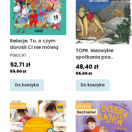
Relacje. To, o czym
dorośli Ci nie mówią
TOPR. Niezwykłe
PRODUCENT
PUBLICAT
spotkania psa
ratownika
Cena promocyjna
52,71 zł
Cena promocyjna
48,40 zł
59,90 zł
55,00 zł
Do koszyka
Do koszyka
Okazja
Okazja
Bestseller