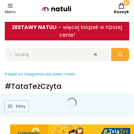
Produkt
Menu
Koszyk
ZESTAWY NATULI
– więcej książek w niższej
cenie!
Zamknij wyszukiwarkę
Wyczyść
Szukaj
Przejdź do:
Księgarnia dla dzieci i rodziców
#TataTeżCzyta
Filtry