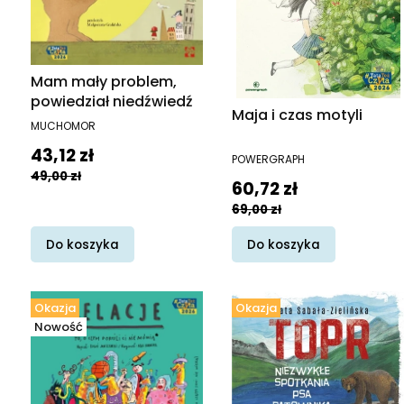
Mam mały problem,
powiedział niedźwiedź
Maja i czas motyli
PRODUCENT
MUCHOMOR
Cena promocyjna
43,12 zł
PRODUCENT
POWERGRAPH
49,00 zł
Cena promocyjna
60,72 zł
69,00 zł
Do koszyka
Do koszyka
Okazja
Okazja
Nowość