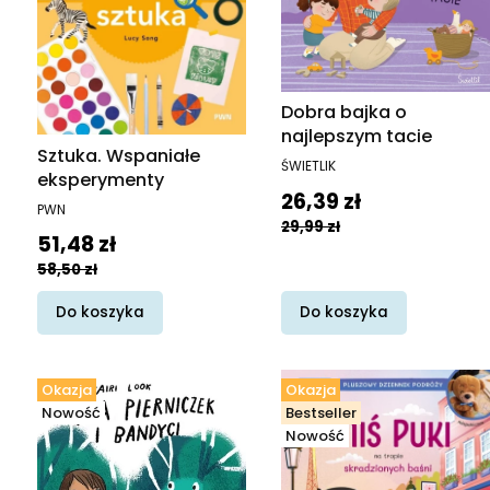
Dobra bajka o
najlepszym tacie
Sztuka. Wspaniałe
PRODUCENT
ŚWIETLIK
eksperymenty
Cena promocyjna
26,39 zł
PRODUCENT
PWN
29,99 zł
Cena promocyjna
51,48 zł
58,50 zł
Do koszyka
Do koszyka
Okazja
Okazja
Nowość
Bestseller
Nowość