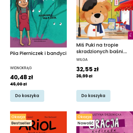
Miś Puki na tropie
skradzionych baśni.
Piia Pierniczek i bandyci
Pluszowy dziennik
PRODUCENT
WILGA
podróży
PRODUCENT
Cena promocyjna
32,55 zł
WIDNOKRĄG
Cena promocyjna
36,99 zł
40,48 zł
46,00 zł
Do koszyka
Do koszyka
Okazja
Okazja
Bestseller
Nowość