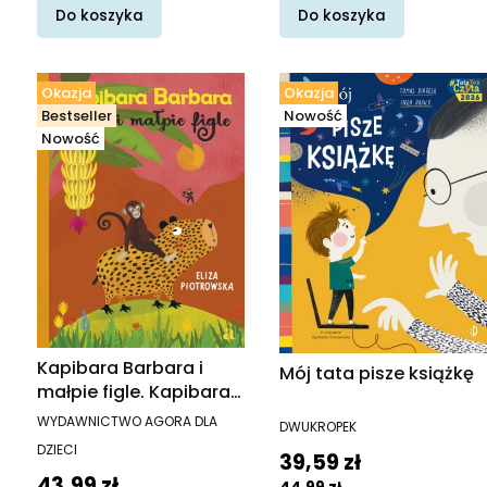
Do koszyka
Do koszyka
Okazja
Okazja
Bestseller
Nowość
Nowość
Kapibara Barbara i
Mój tata pisze książkę
małpie figle. Kapibara
Barbara
PRODUCENT
PRODUCENT
WYDAWNICTWO AGORA DLA
DWUKROPEK
DZIECI
Cena promocyjna
39,59 zł
Cena promocyjna
43,99 zł