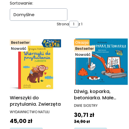
Lista produktów
Sortowanie:
Domyślne
Strona
z 1
Bestseller
Okazja
Nowość
Bestseller
Nowość
Dźwig, koparka,
Wierszyki do
betoniarka. Małe
przytulania. Zwierzęta
historie o wielkich
PRODUCENT
DWIE SIOSTRY
maszynach. Małe
PRODUCENT
WYDAWNICTWO NATULI
Cena promocyjna
30,71 zł
opowieści o technice
Cena
45,00 zł
34,90 zł