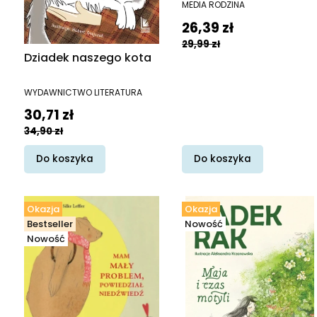
naprawdę się liczą
MEDIA RODZINA
Cena promocyjna
26,39 zł
29,99 zł
Dziadek naszego kota
PRODUCENT
WYDAWNICTWO LITERATURA
Cena promocyjna
30,71 zł
34,90 zł
Do koszyka
Do koszyka
Okazja
Okazja
Bestseller
Nowość
Nowość