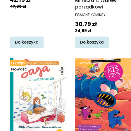
Minecraft. Wbrew
porządkowi
47,90 zł
PRODUCENT
EGMONT KOMIKSY
Cena promocyjna
30,79 zł
34,99 zł
Do koszyka
Do koszyka
Okazja
Okazja
Nowość