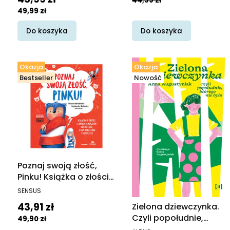
44,99 zł
49,99 zł
Do koszyka
Do koszyka
Okazja
Okazja
Bestseller
Nowość
Poznaj swoją złość,
Pinku! Książka o złości i
innych emocjach dla
PRODUCENT
SENSUS
dzieci i dla rodziców
Cena promocyjna
43,91 zł
Zielona dziewczynka.
trochę też
Czyli popołudnie,
49,90 zł
którego nie było
PRODUCENT