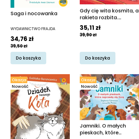
Gdy cię wita kosmita, a
Saga i nocowanka
rakieta rozbita.
Detektyw Miś Zbyś na
Cena promocyjna
35,11 zł
PRODUCENT
WYDAWNICTWO FRAJDA
tropie.
39,90 zł
Cena promocyjna
34,76 zł
39,50 zł
Do koszyka
Do koszyka
Okazja
Okazja
Nowość
Nowość
Jamniki. O małych
pieskach, które
PRODUCENT