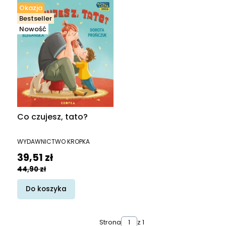
Okazja
Bestseller
Nowość
Co czujesz, tato?
PRODUCENT
WYDAWNICTWO KROPKA
Cena promocyjna
39,51 zł
44,90 zł
Do koszyka
Strona
z 1