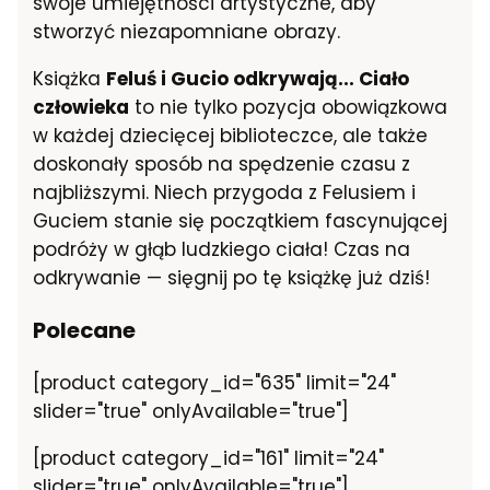
swoje umiejętności artystyczne, aby
stworzyć niezapomniane obrazy.
Książka
Feluś i Gucio odkrywają... Ciało
człowieka
to nie tylko pozycja obowiązkowa
w każdej dziecięcej biblioteczce, ale także
doskonały sposób na spędzenie czasu z
najbliższymi. Niech przygoda z Felusiem i
Guciem stanie się początkiem fascynującej
podróży w głąb ludzkiego ciała! Czas na
odkrywanie — sięgnij po tę książkę już dziś!
Polecane
[product category_id="635" limit="24"
slider="true" onlyAvailable="true"]
[product category_id="161" limit="24"
slider="true" onlyAvailable="true"]