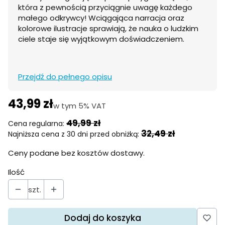
która z pewnością przyciągnie uwagę każdego
małego odkrywcy! Wciągająca narracja oraz
kolorowe ilustracje sprawiają, że nauka o ludzkim
ciele staje się wyjątkowym doświadczeniem.
Przejdź do pełnego opisu
43,99 zł
w tym 5% VAT
w tym
5%
VAT
49,99 zł
Cena regularna:
32,49 zł
Najniższa cena z 30 dni przed obniżką:
Ceny podane bez kosztów dostawy.
Ilość
szt.
Dodaj do koszyka