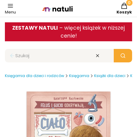
Produkt
Menu
Koszyk
ZESTAWY NATULI
– więcej książek w niższej
cenie!
Zamknij wyszukiwarkę
Wyczyść
Szukaj
Księgarnia dla dzieci i rodziców
Księgarnia
Książki dla dzieci
Ksi