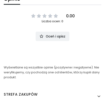
0.00
Liczba ocen: 0
Oceń i opisz
Wyświetlane są wszystkie opinie (pozytywne i negatywne). Nie
weryfikujemy, czy pochodzą one od klientów, którzy kupili dany
produkt.
Linki w stopce
STREFA ZAKUPÓW