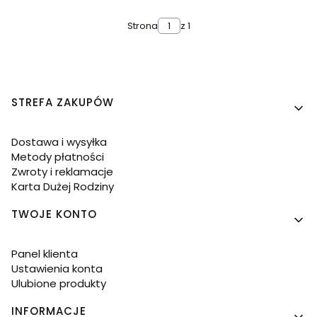
Strona
z 1
Linki w stopce
STREFA ZAKUPÓW
Dostawa i wysyłka
Metody płatności
Zwroty i reklamacje
Karta Dużej Rodziny
TWOJE KONTO
Panel klienta
Ustawienia konta
Ulubione produkty
INFORMACJE