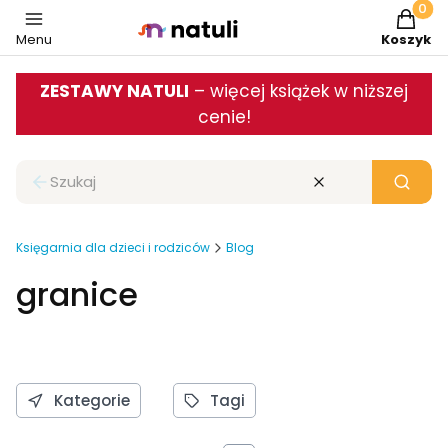
Produkt
Menu
Koszyk
ZESTAWY NATULI
– więcej książek w niższej
cenie!
Zamknij wyszukiwarkę
Wyczyść
Szukaj
Księgarnia dla dzieci i rodziców
Blog
granice
Kategorie
Tagi