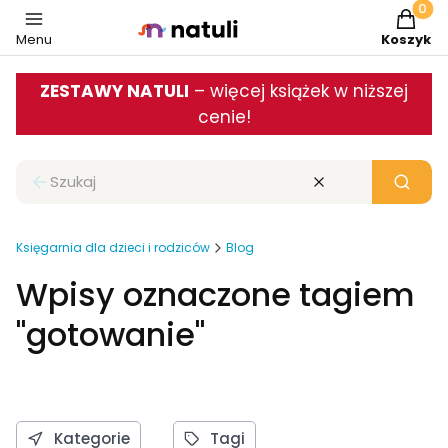
Produkt
Menu
Koszyk
ZESTAWY NATULI
– więcej książek w niższej
cenie!
Zamknij wyszukiwarkę
Wyczyść
Szukaj
Księgarnia dla dzieci i rodziców
Blog
Wpisy oznaczone tagiem
"gotowanie"
Kategorie
Tagi