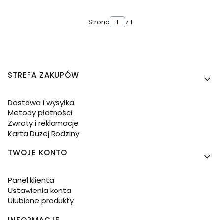
Strona
z 1
Linki w stopce
STREFA ZAKUPÓW
Dostawa i wysyłka
Metody płatności
Zwroty i reklamacje
Karta Dużej Rodziny
TWOJE KONTO
Panel klienta
Ustawienia konta
Ulubione produkty
INFORMACJE