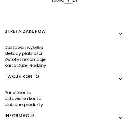
Strona
z 1
Linki w stopce
STREFA ZAKUPÓW
Dostawa i wysyłka
Metody płatności
Zwroty i reklamacje
Karta Dużej Rodziny
TWOJE KONTO
Panel klienta
Ustawienia konta
Ulubione produkty
INFORMACJE