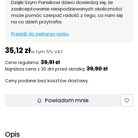
Dzięki Szym Pansikowi dzieci dowiedzą się, że
zaakceptowanie niespodziewanych okoliczności
może pomóc czerpać radość z tego, co nam się
na co dzień przytrafia.
Przejdź do pełnego opisu
35,12 zł
w tym 5% VAT
w tym
5%
VAT
39,91 zł
Cena regularna:
39,90 zł
Najniższa cena z 30 dni przed obniżką:
Ceny podane bez kosztów dostawy.
Powiadom mnie
Opis