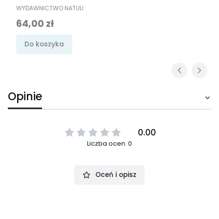
PRODUCENT
WYDAWNICTWO NATULI
Cena
64,00 zł
Do koszyka
Opinie
0.00
Liczba ocen: 0
Oceń i opisz