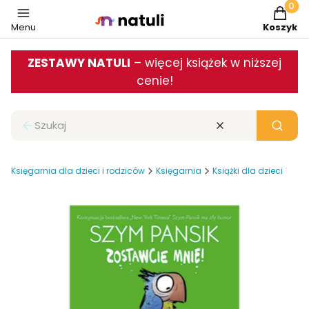
Produkt
Menu
Koszyk
ZESTAWY NATULI
– więcej książek w niższej
cenie!
Zamknij wyszukiwarkę
Wyczyść
Szukaj
Księgarnia dla dzieci i rodziców
Księgarnia
Książki dla dzieci