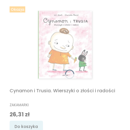
Okazja
Cynamon i Trusia. Wierszyki o złości i radości
PRODUCENT
ZAKAMARKI
Cena promocyjna
26,31 zł
Do koszyka