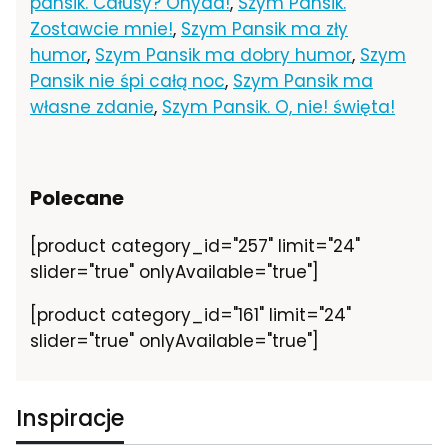
pansik. Całusy? Ohyda!
,
Szym Pansik.
Zostawcie mnie!
,
Szym Pansik ma zły
humor
,
Szym Pansik ma dobry humor
,
Szym
Pansik nie śpi całą noc
,
Szym Pansik ma
własne zdanie
,
Szym Pansik. O, nie! święta!
Polecane
[product category_id="257" limit="24"
slider="true" onlyAvailable="true"]
[product category_id="161" limit="24"
slider="true" onlyAvailable="true"]
Inspiracje