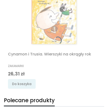
Cynamon i Trusia. Wierszyki na okrągły rok
PRODUCENT
ZAKAMARKI
Cena promocyjna
26,31 zł
Do koszyka
Polecane produkty