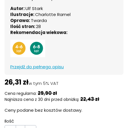
Autor:
Ulf Stark
Ilustracje:
Charlotte Ramel
Oprawa:
Twarda
Ilość stron:
28
Rekomendacja wiekowa:
Przejdź do pełnego opisu
26,31 zł
w tym 5% VAT
w tym
5%
VAT
29,90 zł
Cena regularna:
22,43 zł
Najniższa cena z 30 dni przed obniżką:
Ceny podane bez kosztów dostawy.
Ilość