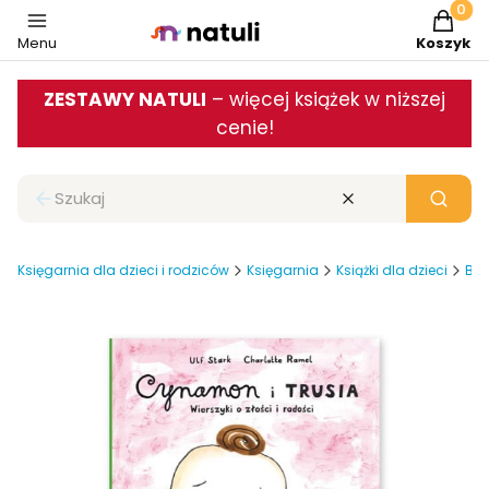
Produkt
Menu
Koszyk
ZESTAWY NATULI
– więcej książek w niższej
cenie!
Zamknij wyszukiwarkę
Wyczyść
Szukaj
Księgarnia dla dzieci i rodziców
Księgarnia
Książki dla dzieci
Baj