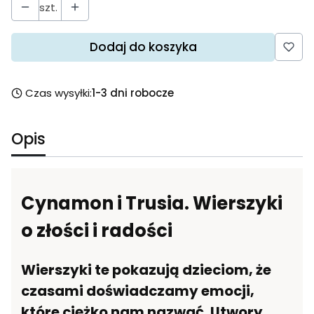
szt.
Dodaj do koszyka
Czas wysyłki:
1-3 dni robocze
Opis
Cynamon i Trusia. Wierszyki
o złości i radości
Wierszyki te pokazują dzieciom, że
czasami doświadczamy emocji,
które ciężko nam nazwać. Utwory