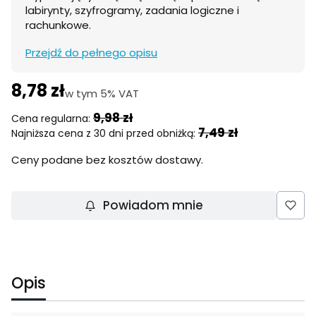
labirynty, szyfrogramy, zadania logiczne i
rachunkowe.
Przejdź do pełnego opisu
8,78 zł
w tym 5% VAT
w tym
5%
VAT
9,98 zł
Cena regularna:
7,49 zł
Najniższa cena z 30 dni przed obniżką:
Ceny podane bez kosztów dostawy.
Powiadom mnie
Opis