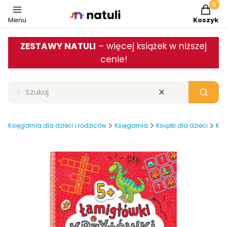
Produkt
Menu
Koszyk
ZESTAWY NATULI
– więcej książek w niższej
cenie!
Zamknij wyszukiwarkę
Wyczyść
Szukaj
Księgarnia dla dzieci i rodziców
Księgarnia
Książki dla dzieci
Ksi