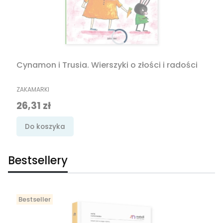
Cynamon i Trusia. Wierszyki o złości i radości
PRODUCENT
ZAKAMARKI
Cena promocyjna
26,31 zł
Do koszyka
Bestsellery
Bestseller