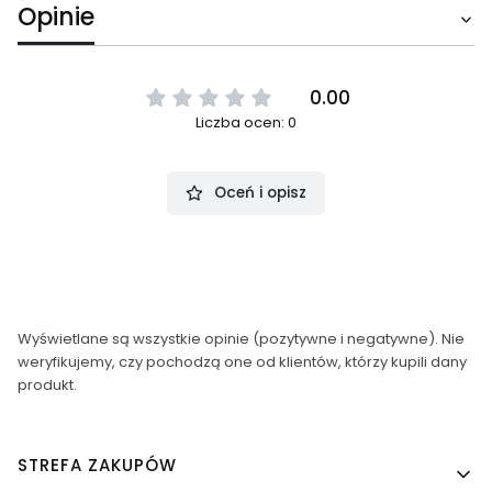
Opinie
0.00
Liczba ocen: 0
Oceń i opisz
Wyświetlane są wszystkie opinie (pozytywne i negatywne). Nie
weryfikujemy, czy pochodzą one od klientów, którzy kupili dany
produkt.
Linki w stopce
STREFA ZAKUPÓW