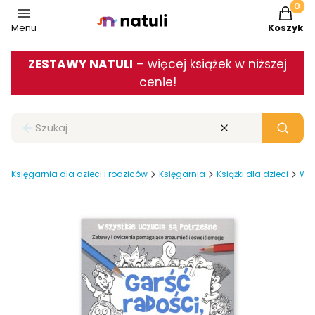
Produkt
Menu
Koszyk
ZESTAWY NATULI
– więcej książek w niższej
cenie!
Zamknij wyszukiwarkę
Wyczyść
Szukaj
Księgarnia dla dzieci i rodziców
Księgarnia
Książki dla dzieci
Wsp