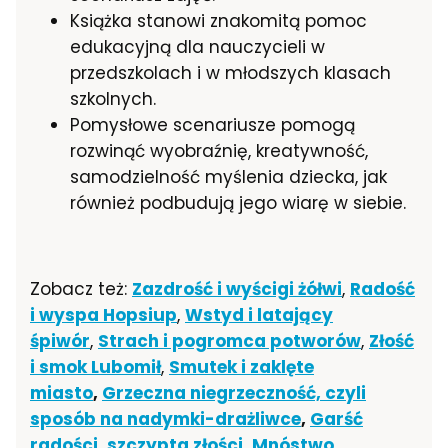
Książka stanowi znakomitą pomoc
edukacyjną dla nauczycieli w
przedszkolach i w młodszych klasach
szkolnych.
Pomysłowe scenariusze pomogą
rozwinąć wyobraźnię, kreatywność,
samodzielność myślenia dziecka, jak
również podbudują jego wiarę w siebie.
Zobacz też:
Zazdrość i wyścigi żółwi
,
Radość
i wyspa Hopsiup
,
Wstyd i latający
śpiwór
,
Strach i pogromca potworów
,
Złość
i smok Lubomił
,
Smutek i zaklęte
miasto
,
Grzeczna niegrzeczność, czyli
sposób na nadymki-drażliwce
,
Garść
radości, szczypta złości. Mnóstwo