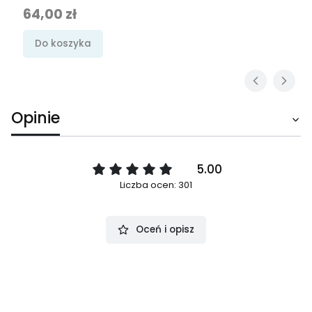
Cena
64,00 zł
Do koszyka
Opinie
5.00
Liczba ocen: 301
Oceń i opisz