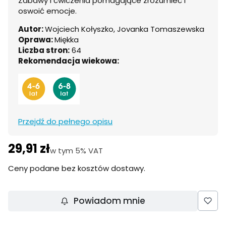
Zabawy i ćwiczenia pomagające zrozumieć i
oswoić emocje.
Autor:
Wojciech Kołyszko, Jovanka Tomaszewska
Oprawa:
Miękka
Liczba stron:
64
Rekomendacja wiekowa:
Przejdź do pełnego opisu
29,91 zł
Cena
w tym 5% VAT
w tym
5%
VAT
Ceny podane bez kosztów dostawy.
Powiadom mnie