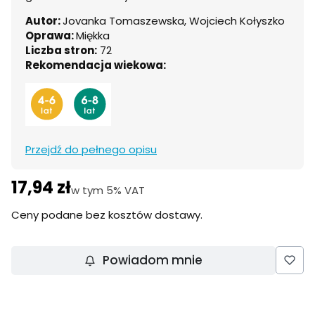
Autor:
Jovanka Tomaszewska, Wojciech Kołyszko
Oprawa:
Miękka
Liczba stron:
72
Rekomendacja wiekowa:
Przejdź do pełnego opisu
17,94 zł
Cena
w tym 5% VAT
w tym
5%
VAT
Ceny podane bez kosztów dostawy.
Powiadom mnie