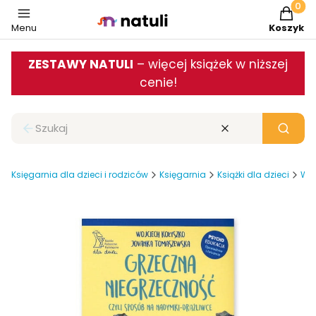
Produkt
Menu
Koszyk
ZESTAWY NATULI
– więcej książek w niższej
cenie!
Zamknij wyszukiwarkę
Wyczyść
Szukaj
Księgarnia dla dzieci i rodziców
Księgarnia
Książki dla dzieci
Wsp