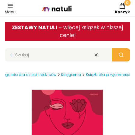
Produkt
Menu
Koszyk
ZESTAWY NATULI
– więcej książek w niższej
cenie!
Zamknij wyszukiwarkę
Wyczyść
Szukaj
sięgarnia dla dzieci i rodziców
Księgarnia
Książki dla przyjemności