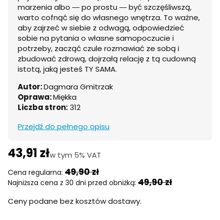
marzenia albo ― po prostu ― być szczęśliwszą,
warto cofnąć się do własnego wnętrza. To ważne,
aby zajrzeć w siebie z odwagą, odpowiedzieć
sobie na pytania o własne samopoczucie i
potrzeby, zacząć czule rozmawiać ze sobą i
zbudować zdrową, dojrzałą relację z tą cudowną
istotą, jaką jesteś TY SAMA.
Autor:
Dagmara Gmitrzak
Oprawa:
Miękka
Liczba stron:
312
Przejdź do pełnego opisu
43,91 zł
w tym 5% VAT
w tym
5%
VAT
49,90 zł
Cena regularna:
49,90 zł
Najniższa cena z 30 dni przed obniżką:
Ceny podane bez kosztów dostawy.