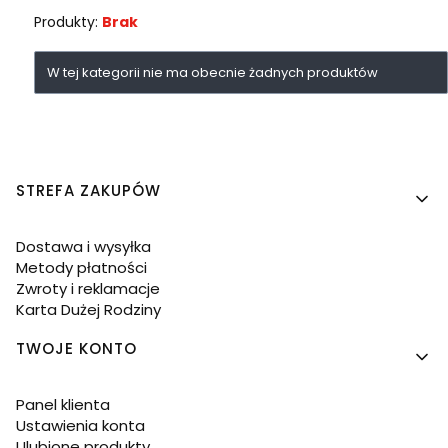
Produkty:
Brak
Lista produktów
W tej kategorii nie ma obecnie żadnych produktów
Linki w stopce
STREFA ZAKUPÓW
Dostawa i wysyłka
Metody płatności
Zwroty i reklamacje
Karta Dużej Rodziny
TWOJE KONTO
Panel klienta
Ustawienia konta
Ulubione produkty