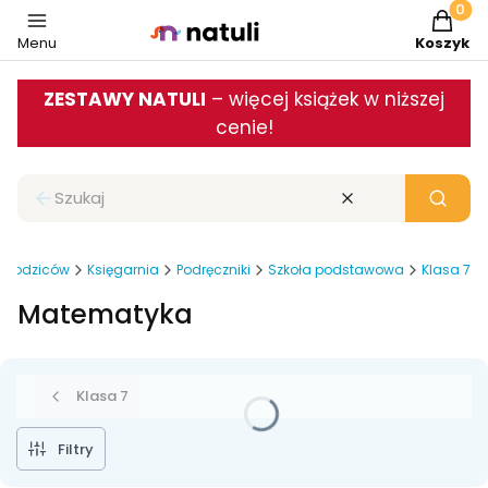
Produkt
Menu
Koszyk
ZESTAWY NATULI
– więcej książek w niższej
cenie!
Zamknij wyszukiwarkę
Wyczyść
Szukaj
 i rodziców
Księgarnia
Podręczniki
Szkoła podstawowa
Klasa 7
Matematyka
Klasa 7
Filtry