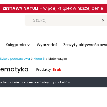
ZESTAWY NATULI
– więcej książek w niższej cenie!
W
Księgarnia
Wyprzedaż
Zeszyty aktywnościowe
Szkoła podstawowa
Klasa 5
Matematyka
tematyka
Produkty:
Brak
a produktów
 kategorii nie ma obecnie żadnych produktów