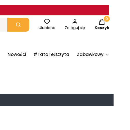
Produkty w ko
yczyść
Szukaj
Ulubione
Zaloguj się
Koszyk
Nowości
#TataTeżCzyta
Zabawkowy
Papie