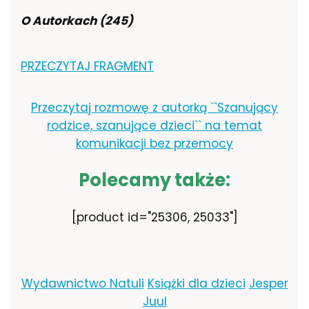
O Autorkach (245)
PRZECZYTAJ FRAGMENT
Przeczytaj rozmowę z autorką ``Szanujący
rodzice, szanujące dzieci`` na temat
komunikacji bez przemocy
Polecamy także:
[product id="25306, 25033"]
Wydawnictwo Natuli
Książki dla dzieci
Jesper
Juul