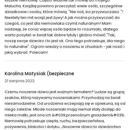
ludzkie niemowlę. Często właśnie tak mówię do mojego
Malucha. Książkę powinno przeczytać wiele osób, szczególnie
dziadkowie i osoby, które mówią: "Nie noś, bo przyzwyczaisz.."!
Niestety ten mit wciąż jest żywy! A jak można przyzwyczaić do
czegoś, co jest dla niemowlaka czymś naturalnym! Mam
nadzieję, że coraz więcej osób będzie to rozumiało, dlatego
warto posyłać w świat tak dobre tytuły i głośno mówić:"Tak,
noszę swoje dziecko i to jest ok. Ono tego potrzebuje, dla niego
to naturalne". Ogrom wiedzy o noszeniu w chustach - jak nosić i
jaką wybrać. Polecam!
Karolina Matysiak (bezpieczne
21 sierpnia 2022
Czemu noszenie dzieci jest ważnym tematem? Ludzie są grupą
ssaków, którą nazywamy noszeniakami. Przychodzą na świat
niesamodzielne. Od urodzenia wczepiają się w opiekuna, są od
niego zależne. Młode noszeniaki mają niemal stały dostęp do
mleka matki, jest ona ich &#039;przenośnym gniazdem&#039;.
Niemowlę potrzebuje ciepła, ruchu, bezpieczeństwa,
pożywienia, bliskości i dotyku. „Noszenie dzieci to dziedzictwo