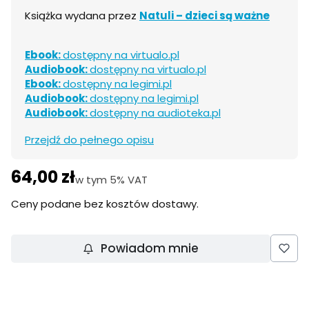
Książka wydana przez
Natuli – dzieci są ważne
Ebook:
dostępny na virtualo.pl
Audiobook:
dostępny na virtualo.pl
Ebook:
dostępny na legimi.pl
Audiobook:
dostępny na legimi.pl
Audiobook:
dostępny na audioteka.pl
Przejdź do pełnego opisu
64,00 zł
Cena
w tym 5% VAT
w tym
5%
VAT
Ceny podane bez kosztów dostawy.
Powiadom mnie