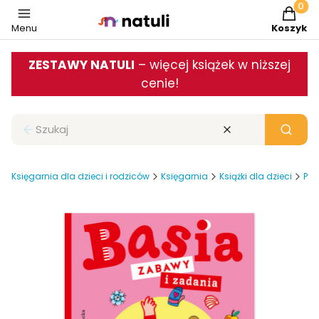
Produkt
Menu
Koszyk
ZESTAWY NATULI
– więcej książek w niższej
cenie!
Zamknij wyszukiwarkę
Wyczyść
Szukaj
Księgarnia dla dzieci i rodziców
Księgarnia
Książki dla dzieci
Pop