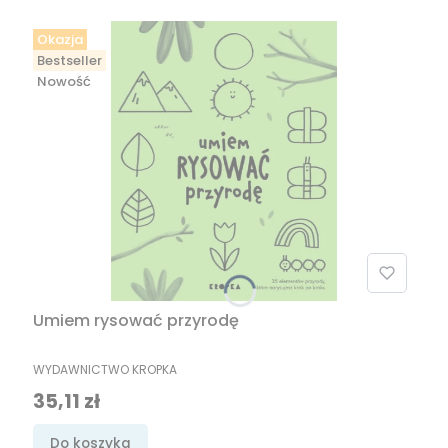
Okazja
Bestseller
Nowość
Umiem rysować przyrodę
PRODUCENT
WYDAWNICTWO KROPKA
Cena promocyjna
35,11 zł
Do koszyka