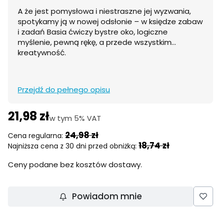
A że jest pomysłowa i niestraszne jej wyzwania,
spotykamy ją w nowej odsłonie – w księdze zabaw
i zadań Basia ćwiczy bystre oko, logiczne
myślenie, pewną rękę, a przede wszystkim…
kreatywność.
Przejdź do pełnego opisu
21,98 zł
w tym 5% VAT
w tym
5%
VAT
24,98 zł
Cena regularna:
18,74 zł
Najniższa cena z 30 dni przed obniżką:
Ceny podane bez kosztów dostawy.
Powiadom mnie