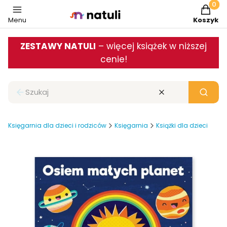
Produkt
Menu
Koszyk
ZESTAWY NATULI
– więcej książek w niższej
cenie!
Zamknij wyszukiwarkę
Wyczyść
Szukaj
Księgarnia dla dzieci i rodziców
Księgarnia
Książki dla dzieci