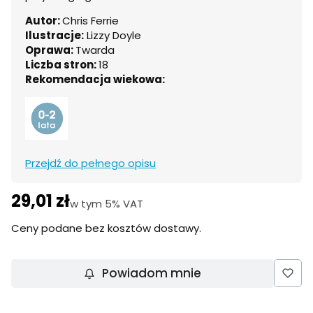
Autor:
Chris Ferrie
Ilustracje:
Lizzy Doyle
Oprawa:
Twarda
Liczba stron:
18
Rekomendacja wiekowa:
Przejdź do pełnego opisu
29,01 zł
Cena
w tym 5% VAT
w tym
5%
VAT
Ceny podane bez kosztów dostawy.
Powiadom mnie