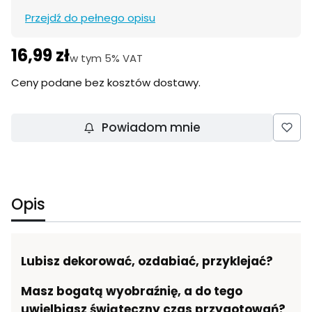
Przejdź do pełnego opisu
16,99 zł
Cena
w tym 5% VAT
w tym
5%
VAT
Ceny podane bez kosztów dostawy.
Powiadom mnie
Opis
Lubisz dekorować, ozdabiać, przyklejać?
Masz bogatą wyobraźnię, a do tego
uwielbiasz świąteczny czas przygotowań?