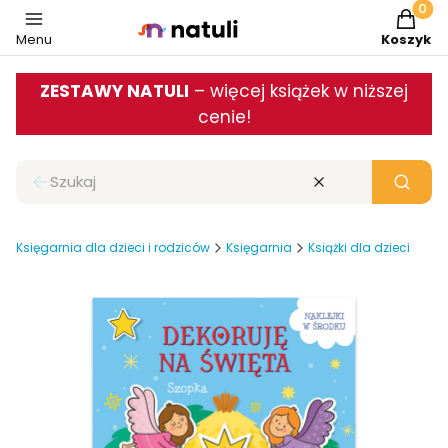
Produkt
Menu
Koszyk
ZESTAWY NATULI
– więcej książek w niższej
cenie!
Zamknij wyszukiwarkę
Wyczyść
Szukaj
Księgarnia dla dzieci i rodziców
Księgarnia
Książki dla dzieci