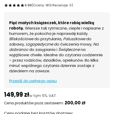
4.99
(Oceny: 1813 Recenzje: 0)
Pięć małych książeczek, które robią wielką
robotę.
Wiersze tak rytmiczne, ciepłe i napisane z
humorem, że pokocha je naprawdę każdy.
Bliskościowe
do przytulania,
Paluszkowe
do
zabawy,
Logopedyczne
do ćwiczenia mowy,
Na
dobranoc
do zasypiania i
Świąteczne
na
wyjątkowe chwile. Idealne do czytania codziennie
– przez rodziców, dziadków, opiekunów. Bo kilka
minut wspólnego czytania dziennie zostaje z
dzieckiem na zawsze.
Przejdź do pełnego opisu
149,99 zł
Cena
w tym 5% VAT
w tym
5%
VAT
200,00 zł
Cena produktów poza zestawem:
Ceny podane bez kosztów dostawy.