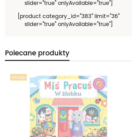
slider="true" onlyAvailable="true"]
[product category_id="383" limit="36"
slider="true" onlyAvailable="true"]
Polecane produkty
Okazja