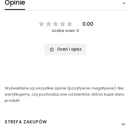
Opinie
0.00
Liczba ocen: 0
Oceń i opisz
Wyświetlane są wszystkie opinie (pozytywne i negatywne). Nie
weryfikujemy, czy pochodzą one od klientów, którzy kupili dany
produkt.
Linki w stopce
STREFA ZAKUPÓW