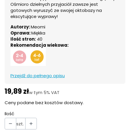
Ośmioro dzielnych przyjaciół zawsze jest
gotowych wyruszyć ze swojej oktobazy na
ekscytujące wyprawy!
Autorzy:
Meomi
Oprawa:
Miękka
Ilość stron:
40
Rekomendacja wiekowa:
Przejdź do pełnego opisu
19,89 zł
Cena
w tym 5% VAT
w tym
5%
VAT
Ceny podane bez kosztów dostawy.
Ilość
szt.