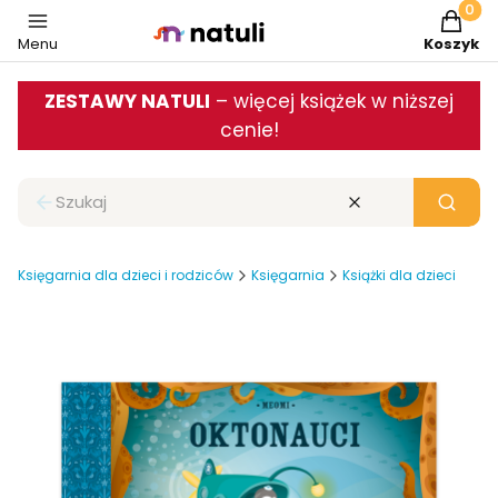
Produkt
Menu
Koszyk
ZESTAWY NATULI
– więcej książek w niższej
cenie!
Zamknij wyszukiwarkę
Wyczyść
Szukaj
Księgarnia dla dzieci i rodziców
Księgarnia
Książki dla dzieci