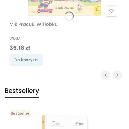
Miś Pracuś. W żłobku
PRODUCENT
WILGA
Cena promocyjna
35,18 zł
Do koszyka
Bestsellery
Bestseller