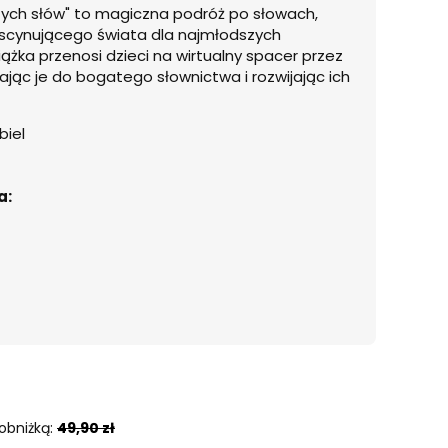
zych słów" to magiczna podróż po słowach,
ascynującego świata dla najmłodszych
iążka przenosi dzieci na wirtualny spacer przez
jąc je do bogatego słownictwa i rozwijając ich
biel
a:
obniżką:
49,90 zł