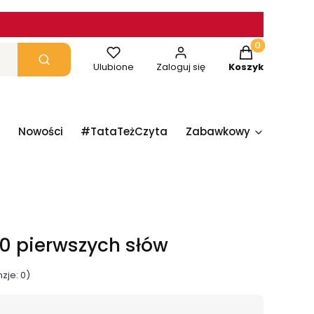
Produkty w ko
yczyść
Szukaj
Ulubione
Zaloguj się
Koszyk
Nowości
#TataTeżCzyta
Zabawkowy
Papie
00 pierwszych słów
zje: 0)