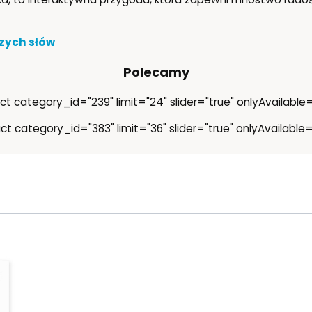
zych słów
Polecamy
ct category_id="239" limit="24" slider="true" onlyAvailable=
ct category_id="383" limit="36" slider="true" onlyAvailable=