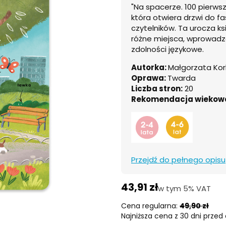
"Na spacerze. 100 pierws
która otwiera drzwi do f
czytelników. Ta urocza ks
różne miejsca, wprowadza
zdolności językowe.
Autorka:
Małgorzata Kor
Oprawa:
Twarda
Liczba stron:
20
Rekomendacja wiekow
Przejdź do pełnego opisu
43,91 zł
w tym 5% VAT
w tym
5%
VAT
Cena regularna:
49,90 zł
Najniższa cena z 30 dni przed 