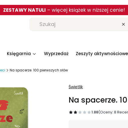
ZESTAWY NATULI
– więcej książek w niższej cenie!
W
Księgarnia
Wyprzedaż
Zeszyty aktywnościowe
ieci
Na spacerze. 100 pierwszych słów
Świetlik
Na spacerze. 1
1.88
(Oceny: 8 Recen