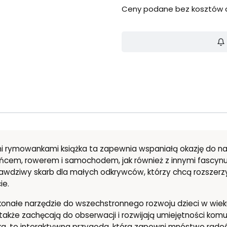
Ceny podane bez kosztów 
mi rymowankami książka ta zapewnia wspaniałą okazję do nau
ońcem, rowerem i samochodem, jak również z innymi fascynuj
rawdziwy skarb dla małych odkrywców, którzy chcą rozszerz
ie.
onałe narzędzie do wszechstronnego rozwoju dzieci w wieku od 
akże zachęcają do obserwacji i rozwijają umiejętności komu
ążka, to interaktywna przygoda, która zapewni mnóstwo rado