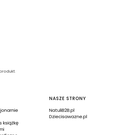
produkt.
NASZE STRONY
cjonarnie
NatuliB2B.pl
Dziecisawazne.pl
s książkę
mi