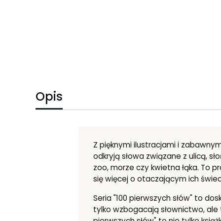
Opis
Z pięknymi ilustracjami i zabawny
odkryją słowa związane z ulicą, sł
zoo, morze czy kwietna łąka. To p
się więcej o otaczającym ich świec
Seria "100 pierwszych słów" to dosk
tylko wzbogacają słownictwo, ale t
pierwszych słów" to nie tylko ksi