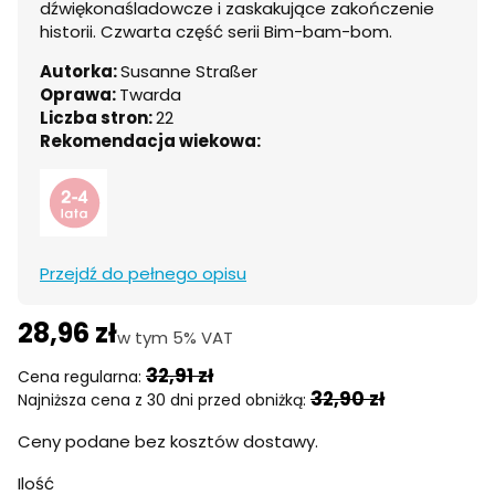
dźwiękonaśladowcze i zaskakujące zakończenie
historii. Czwarta część serii Bim-bam-bom.
Autorka:
Susanne Straßer
Oprawa:
Twarda
Liczba stron:
22
Rekomendacja wiekowa:
Przejdź do pełnego opisu
28,96 zł
w tym 5% VAT
w tym
5%
VAT
32,91 zł
Cena regularna:
32,90 zł
Najniższa cena z 30 dni przed obniżką:
Ceny podane bez kosztów dostawy.
Ilość