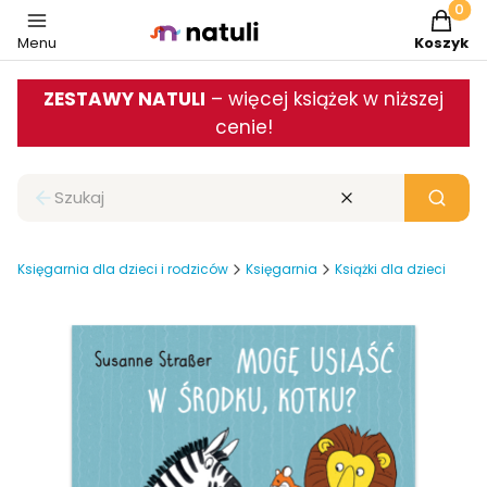
Produkt
Menu
Koszyk
ZESTAWY NATULI
– więcej książek w niższej
cenie!
Zamknij wyszukiwarkę
Wyczyść
Szukaj
Księgarnia dla dzieci i rodziców
Księgarnia
Książki dla dzieci