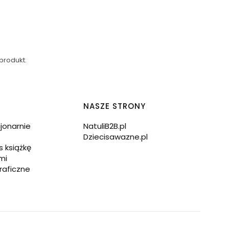
produkt.
NASZE STRONY
cjonarnie
NatuliB2B.pl
Dziecisawazne.pl
s książkę
mi
raficzne