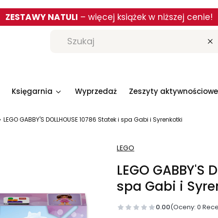
ZESTAWY NATULI
– więcej książek w niższej cenie!
W
Księgarnia
Wyprzedaż
Zeszyty aktywnościowe
LEGO GABBY'S DOLLHOUSE 10786 Statek i spa Gabi i Syrenkotki
LEGO
LEGO GABBY'S D
spa Gabi i Syre
0.00
(Oceny: 0 Rece