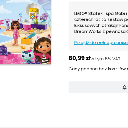
LEGO® Statek i spa Gabi i
czterech lat to zestaw p
luksusowych atrakcji! Fan
DreamWorks z pewnością
Przejdź do pełnego opisu
Cena
80,99 zł
w tym 5% VAT
w tym
5%
VAT
Ceny podane bez kosztów 