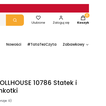
Produkty w ko
yczyść
Szukaj
Ulubione
Zaloguj się
Koszyk
Nowości
#TataTeżCzyta
Zabawkowy
Papie
OLLHOUSE 10786 Statek i
nkotki
nzje: 0)