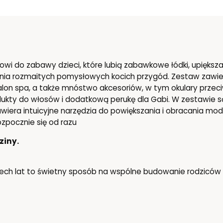
wi do zabawy dzieci, które lubią zabawkowe łódki, upięks
nia rozmaitych pomysłowych kocich przygód. Zestaw zawiera 
salon spa, a także mnóstwo akcesoriów, w tym okulary przeci
dukty do włosów i dodatkową perukę dla Gabi. W zestawie są 
awiera intuicyjne narzędzia do powiększania i obracania mod
zpocznie się od razu
ziny.
ech lat to świetny sposób na wspólne budowanie rodziców i 