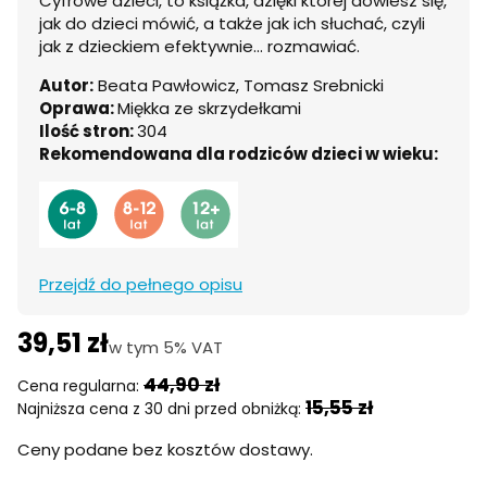
Cyfrowe dzieci, to książka, dzięki której dowiesz się,
jak do dzieci mówić, a także jak ich słuchać, czyli
jak z dzieckiem efektywnie… rozmawiać.
Autor:
Beata Pawłowicz, Tomasz Srebnicki
Oprawa:
Miękka ze skrzydełkami
Ilość stron:
304
Rekomendowana dla rodziców dzieci w wieku:
Przejdź do pełnego opisu
39,51 zł
w tym 5% VAT
w tym
5%
VAT
44,90 zł
Cena regularna:
15,55 zł
Najniższa cena z 30 dni przed obniżką:
Ceny podane bez kosztów dostawy.