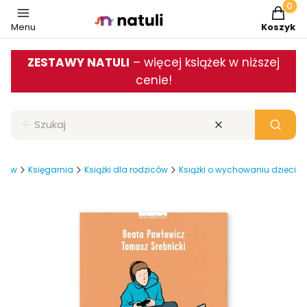
Produkt
Menu
Koszyk
ZESTAWY NATULI
– więcej książek w niższej
cenie!
Zamknij wyszukiwarkę
Wyczyść
Szukaj
ziców
Księgarnia
Książki dla rodziców
Książki o wychowaniu dzieci