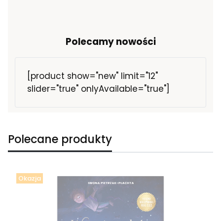
Polecamy nowości
[product show="new" limit="12"
slider="true" onlyAvailable="true"]
Polecane produkty
Okazja