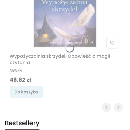
Wypożyczalnia skrzydeł. Opowieść o magii
czytania
PRODUCENT
AGORA
Cena promocyjna
46,62 zł
Do koszyka
Bestsellery