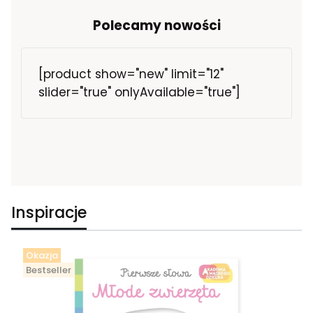
Polecamy nowości
[product show="new" limit="12"
slider="true" onlyAvailable="true"]
Inspiracje
Okazja
Bestseller