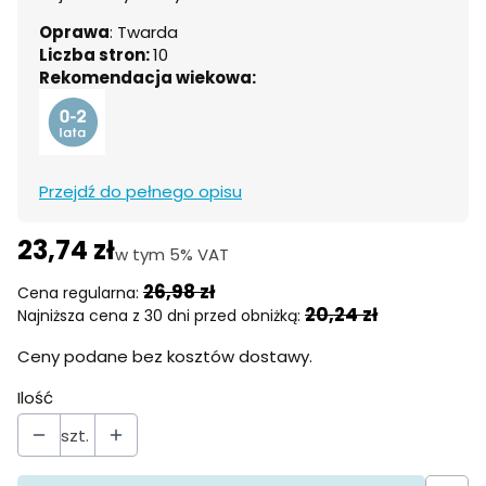
Oprawa
: Twarda
Liczba stron:
10
Rekomendacja wiekowa:
Przejdź do pełnego opisu
23,74 zł
w tym 5% VAT
w tym
5%
VAT
26,98 zł
Cena regularna:
20,24 zł
Najniższa cena z 30 dni przed obniżką:
Ceny podane bez kosztów dostawy.
Ilość
szt.