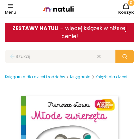
Produkt
Menu
Koszyk
ZESTAWY NATULI
– więcej książek w niższej
cenie!
Zamknij wyszukiwarkę
Wyczyść
Szukaj
Księgarnia dla dzieci i rodziców
Księgarnia
Książki dla dzieci