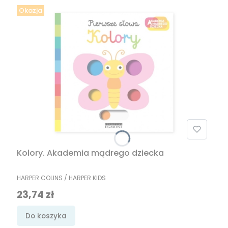
Okazja
Kolory. Akademia mądrego dziecka
PRODUCENT
HARPER COLINS / HARPER KIDS
Cena promocyjna
23,74 zł
Do koszyka