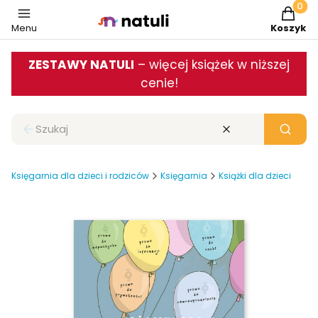
Produkt
Menu
Koszyk
ZESTAWY NATULI
– więcej książek w niższej
cenie!
Zamknij wyszukiwarkę
Wyczyść
Szukaj
Księgarnia dla dzieci i rodziców
Księgarnia
Książki dla dzieci