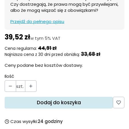
Czy dostrzegają, że prawa mogą być przywilejami,
albo że mogą wiązać się z obowiązkami?
Przejdź do pełnego opisu
39,52 zł
w tym 5% VAT
w tym
5%
VAT
44,91 zł
Cena regularna:
33,68 zł
Najniższa cena z 30 dni przed obniżką:
Ceny podane bez kosztów dostawy.
Ilość
szt.
Dodaj do koszyka
Czas wysyłki:
24 godziny