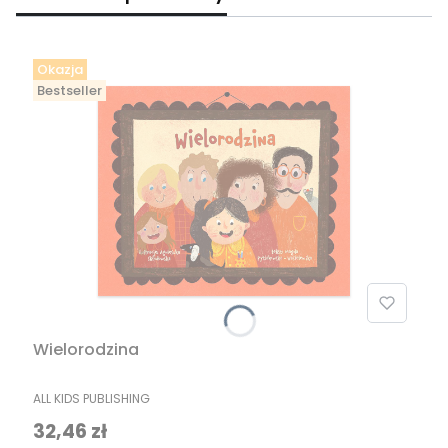
Okazja
Bestseller
Wielorodzina
PRODUCENT
ALL KIDS PUBLISHING
Cena promocyjna
32,46 zł