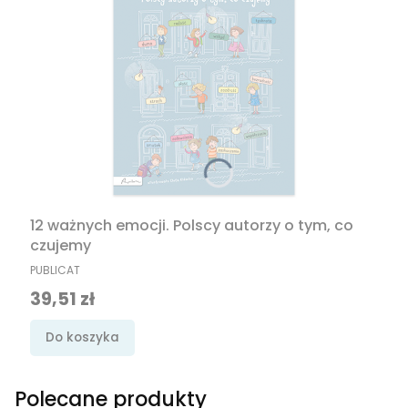
12 ważnych emocji. Polscy autorzy o tym, co
czujemy
PRODUCENT
PUBLICAT
Cena promocyjna
39,51 zł
Do koszyka
Polecane produkty