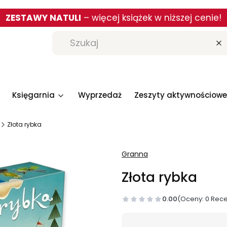
ZESTAWY NATULI
– więcej książek w niższej cenie!
W
Księgarnia
Wyprzedaż
Zeszyty aktywnościowe
Złota rybka
Granna
Złota rybka
0.00
(Oceny: 0 Rece