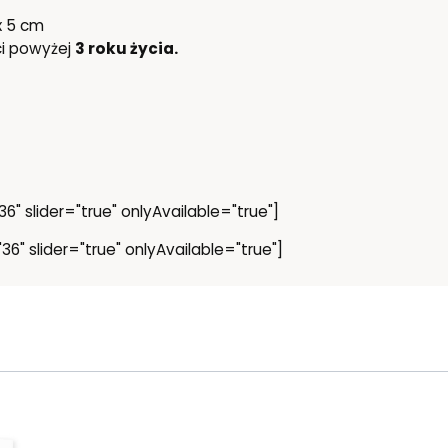
x 5 cm
ci powyżej
3 roku życia.
6" slider="true" onlyAvailable="true"]
36" slider="true" onlyAvailable="true"]