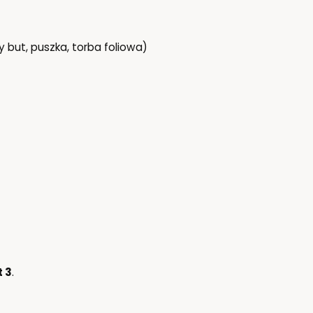
ry but, puszka, torba foliowa)
t 3
.