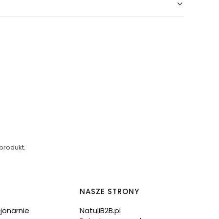
produkt.
NASZE STRONY
cjonarnie
NatuliB2B.pl