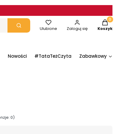
Produkty w ko
yczyść
Szukaj
Ulubione
Zaloguj się
Koszyk
Nowości
#TataTeżCzyta
Zabawkowy
Papie
nzje: 0)