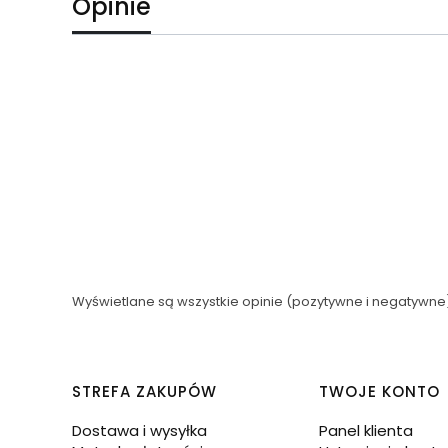
Opinie
Wyświetlane są wszystkie opinie (pozytywne i negatywne).
Linki w stopce
STREFA ZAKUPÓW
TWOJE KONTO
Dostawa i wysyłka
Panel klienta