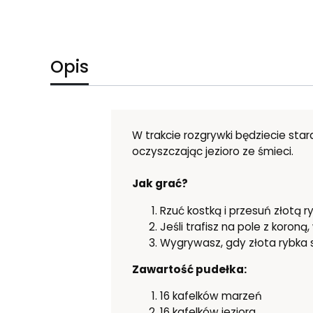
Opis
W trakcie rozgrywki będziecie sta
oczyszczając jezioro ze śmieci.
Jak grać?
Rzuć kostką i przesuń złotą ry
Jeśli trafisz na pole z koroną
Wygrywasz, gdy złota rybka s
Zawartość pudełka:
16 kafelków marzeń
16 kafelków jeziora