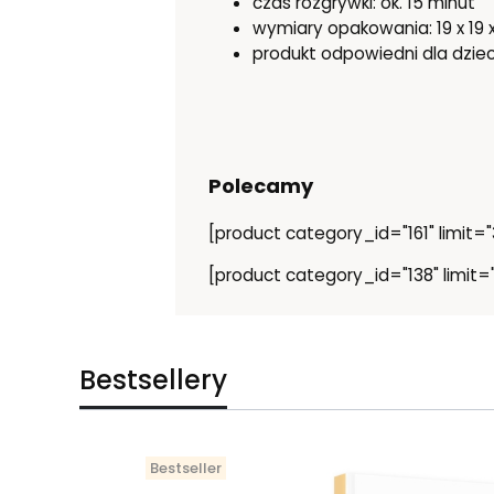
czas rozgrywki: ok. 15 minut
wymiary opakowania: 19 x 19 
produkt odpowiedni dla dzie
Polecamy
[product category_id="161" limit="3
[product category_id="138" limit="
Bestsellery
Bestseller