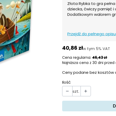
Złota Rybka to gra pełna
dziecka, ćwiczy pamięć i
Dodatkowym walorem gry j
Przejdź do pełnego opisu
40,86 zł
w tym 5% VAT
w tym
5%
VAT
Cena regularna:
46,43 zł
Najniższa cena z 30 dni przed 
Ceny podane bez kosztów 
Ilość
szt.
D