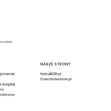
produkt.
NASZE STRONY
cjonarnie
NatuliB2B.pl
Dziecisawazne.pl
s książkę
mi
raficzne