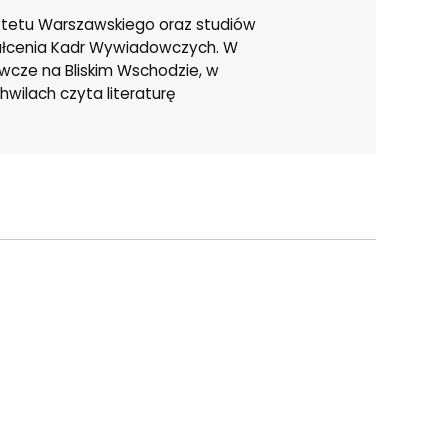
sytetu Warszawskiego oraz studiów
tałcenia Kadr Wywiadowczych. W
owcze na Bliskim Wschodzie, w
wilach czyta literaturę