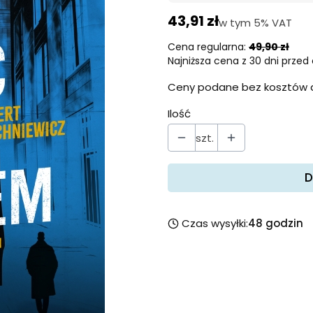
43,91 zł
w tym 5% VAT
w tym
5%
VAT
Cena regularna:
49,90 zł
Najniższa cena z 30 dni przed 
Ceny podane bez kosztów 
Ilość
szt.
D
Czas wysyłki:
48 godzin