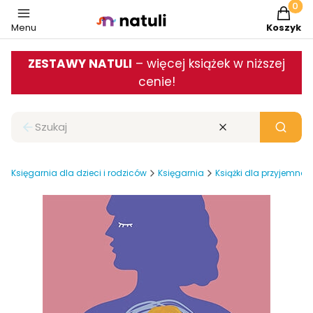
Produkt
Menu
Koszyk
ZESTAWY NATULI
– więcej książek w niższej
cenie!
Zamknij wyszukiwarkę
Wyczyść
Szukaj
Księgarnia dla dzieci i rodziców
Księgarnia
Książki dla przyjemnoś