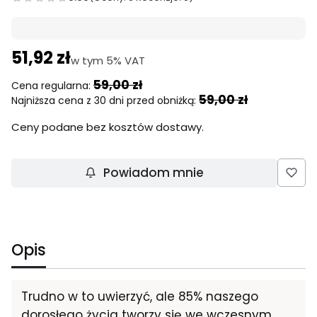
51,92 zł
w tym 5% VAT
w tym
5%
VAT
59,00 zł
Cena regularna:
59,00 zł
Najniższa cena z 30 dni przed obniżką:
Ceny podane bez kosztów dostawy.
Powiadom mnie
Opis
Trudno w to uwierzyć, ale 85% naszego
dorosłego życia tworzy się we wczesnym