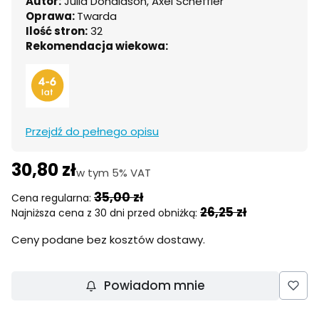
Autor:
Julia Donaldson, Axel Scheffler
Oprawa:
Twarda
Ilość stron:
32
Rekomendacja wiekowa:
Przejdź do pełnego opisu
30,80 zł
w tym 5% VAT
w tym
5%
VAT
35,00 zł
Cena regularna:
26,25 zł
Najniższa cena z 30 dni przed obniżką:
Ceny podane bez kosztów dostawy.
Powiadom mnie