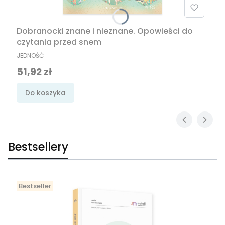
Dobranocki znane i nieznane. Opowieści do
czytania przed snem
PRODUCENT
JEDNOŚĆ
Cena promocyjna
51,92 zł
Do koszyka
Bestsellery
Bestseller