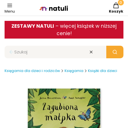
Produkt
Menu
Koszyk
ZESTAWY NATULI
– więcej książek w niższej
cenie!
Zamknij wyszukiwarkę
Wyczyść
Szukaj
Księgarnia dla dzieci i rodziców
Księgarnia
Książki dla dzieci