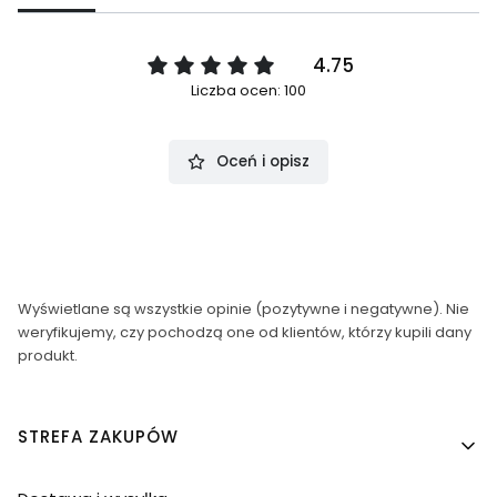
4.75
Liczba ocen: 100
Oceń i opisz
Wyświetlane są wszystkie opinie (pozytywne i negatywne). Nie
weryfikujemy, czy pochodzą one od klientów, którzy kupili dany
produkt.
Linki w stopce
STREFA ZAKUPÓW