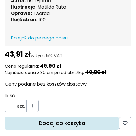
Autor:
Lisa Bjärbo
Ilustracje:
Matilda Ruta
Oprawa:
Twarda
Ilość stron:
100
Przejdź do pełnego opisu
43,91 zł
w tym 5% VAT
w tym
5%
VAT
49,90 zł
Cena regularna:
49,90 zł
Najniższa cena z 30 dni przed obniżką:
Ceny podane bez kosztów dostawy.
Ilość
szt.
Dodaj do koszyka