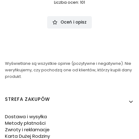
Liczba ocen: 101
Oceń i opisz
Wyświetlane są wszystkie opinie (pozytywne i negatywne). Nie
weryfikujemy, czy pochodzą one od klientów, którzy kupili dany
produkt.
Linki w stopce
STREFA ZAKUPÓW
Dostawa i wysyłka
Metody płatności
Zwroty i reklamacje
Karta Dużej Rodziny