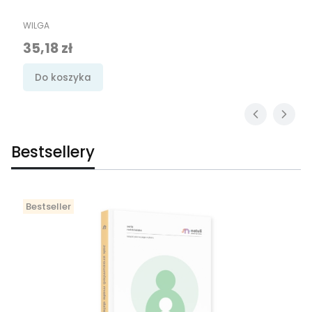
PRODUCENT
WILGA
Cena promocyjna
35,18 zł
Do koszyka
Bestsellery
Bestseller