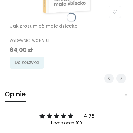
Jak zrozumieć małe dziecko
PRODUCENT
WYDAWNICTWO NATULI
Cena
64,00 zł
Do koszyka
Opinie
4.75
Liczba ocen: 100