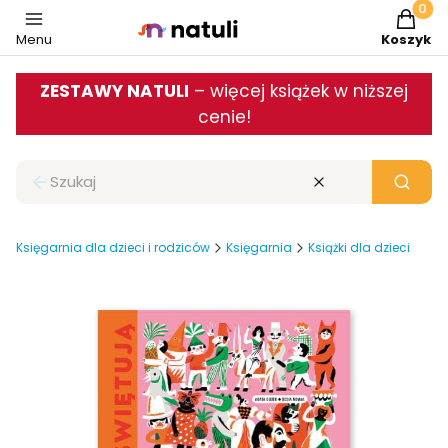
Produkt
Menu
Koszyk
ZESTAWY NATULI
– więcej książek w niższej
cenie!
Zamknij wyszukiwarkę
Wyczyść
Szukaj
Księgarnia dla dzieci i rodziców
Księgarnia
Książki dla dzieci