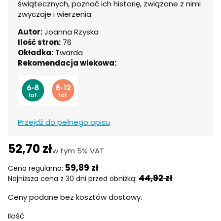
świątecznych, poznać ich historię, związane z nimi
zwyczaje i wierzenia.
Autor:
Joanna Rzyska
Ilość stron:
76
Okładka:
Twarda
Rekomendacja wiekowa:
Przejdź do pełnego opisu
52,70 zł
w tym 5% VAT
w tym
5%
VAT
59,89 zł
Cena regularna:
44,92 zł
Najniższa cena z 30 dni przed obniżką:
Ceny podane bez kosztów dostawy.
Ilość