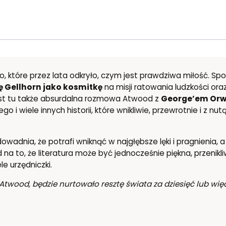
o, które przez lata odkryło, czym jest prawdziwa miłość. S
 Gellhorn jako kosmitkę
na misji ratowania ludzkości ora
Jest tu także absurdalna rozmowa Atwood z
George’em Orw
i wiele innych historii, które wnikliwie, przewrotnie i z nu
wadnia, że potrafi wniknąć w najgłębsze lęki i pragnienia, 
na to, że literatura może być jednocześnie piękna, przenikl
le urzędniczki.
twood, będzie nurtowało resztę świata za dziesięć lub więce