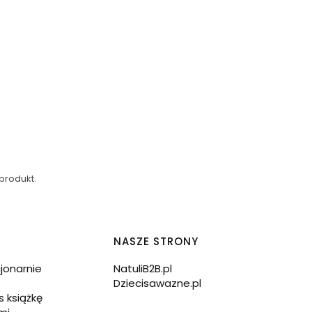
produkt.
NASZE STRONY
cjonarnie
NatuliB2B.pl
Dziecisawazne.pl
s książkę