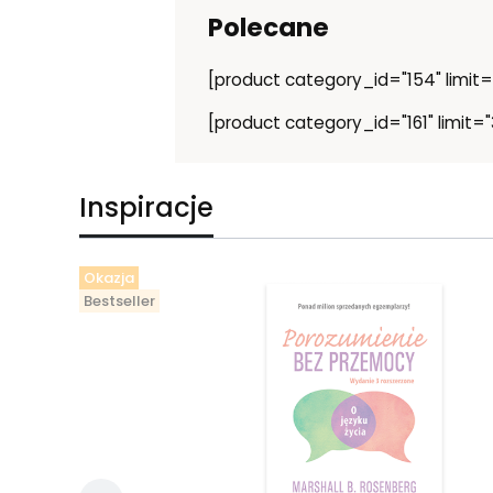
Polecane
[product category_id="154" limit="
[product category_id="161" limit="3
Inspiracje
Okazja
Bestseller