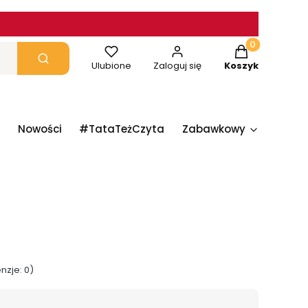
Produkty w ko
yczyść
Szukaj
Ulubione
Zaloguj się
Koszyk
Nowości
#TataTeżCzyta
Zabawkowy
Papie
nzje: 0)