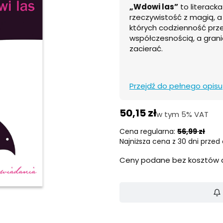
„Wdowi las”
to literack
rzeczywistość z magią, a
których codzienność prze
współczesnością, a grani
zacierać.
Przejdź do pełnego opisu
50,15 zł
w tym 5% VAT
w tym
5%
VAT
Cena regularna:
56,99 zł
Najniższa cena z 30 dni przed 
Ceny podane bez kosztów 