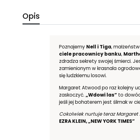
Opis
Poznajemy
Nell i Tiga
, małżeństw
ciele pracownicy banku
,
Marthę
zdradza sekrety swojej śmierci. 
zamienionym w krasnala ogrodowego 
się ludzkiemu losowi.
Margaret Atwood po raz kolejny udo
zaskoczyć.
„Wdowi las”
to dowód 
jeśli jej bohaterem jest ślimak w cie
Cokolwiek nurtuje teraz Margaret A
EZRA KLEIN, „NEW YORK TIMES”