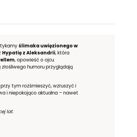
potykamy
ślimaka uwięzionego w
z
Hypatię z Aleksandrii
, która
ellem
, opowieść o ojcu
tą złośliwego humoru przyglądają
a przy tym rozśmieszyć, wzruszyć i
iwa i niepokojąco aktualna – nawet
j lat.