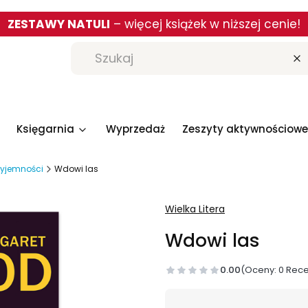
ZESTAWY NATULI
– więcej książek w niższej cenie!
W
Księgarnia
Wyprzedaż
Zeszyty aktywnościowe
rzyjemności
Wdowi las
Wielka Litera
Wdowi las
0.00
(Oceny: 0 Rece