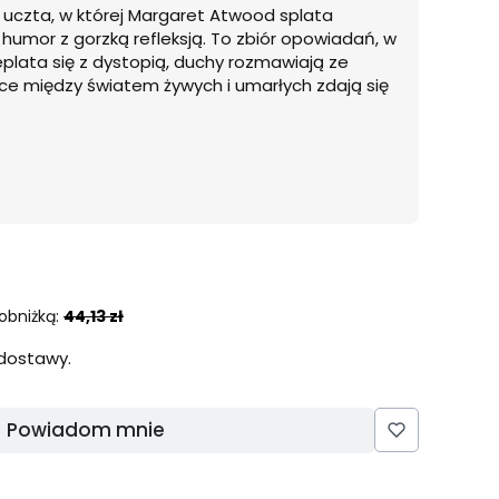
a uczta, w której Margaret Atwood splata
 humor z gorzką refleksją. To zbiór opowiadań, w
plata się z dystopią, duchy rozmawiają ze
ce między światem żywych i umarłych zdają się
obniżką:
44,13 zł
dostawy.
Powiadom mnie