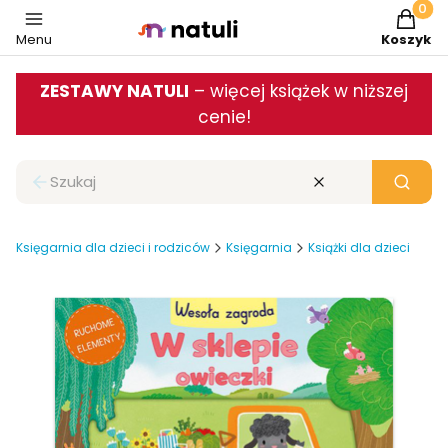
Produkt
Menu
Koszyk
ZESTAWY NATULI
– więcej książek w niższej
cenie!
Zamknij wyszukiwarkę
Wyczyść
Szukaj
Księgarnia dla dzieci i rodziców
Księgarnia
Książki dla dzieci