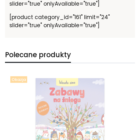
slider="true" onlyAvailable="true"]
[product category_id="161" limit="24"
slider="true" onlyAvailable="true"]
Polecane produkty
Okazja