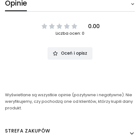
Opinie
0.00
Liczba ocen: 0
Oceń i opisz
Wyświetlane są wszystkie opinie (pozytywne i negatywne). Nie
weryfikujemy, czy pochodzą one od klientów, którzy kupili dany
produkt.
Linki w stopce
STREFA ZAKUPÓW