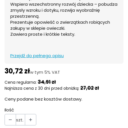
Wspiera wszechstronny rozwój dziecka – pobudza
zmysły wzroku i dotyku, rozwija wyobraźnię
przestrzenną.
Prezentuje opowieść o zwierzątkach robiących
zakupy w sklepie owieczki.
Zawiera proste i krótkie teksty.
Przejdź do pełnego opisu
30,72 zł
w tym 5% VAT
w tym
5%
VAT
34,91 zł
Cena regularna:
27,02 zł
Najniższa cena z 30 dni przed obniżką:
Ceny podane bez kosztów dostawy.
Ilość
szt.