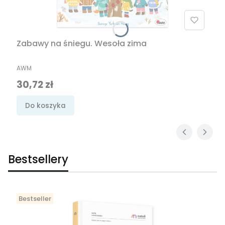
Zabawy na śniegu. Wesoła zima
PRODUCENT
AWM
Cena promocyjna
30,72 zł
Do koszyka
Bestsellery
Bestseller