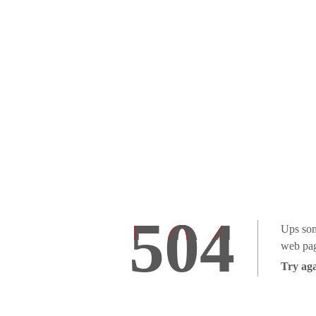
504
Ups som
web pag
Try aga